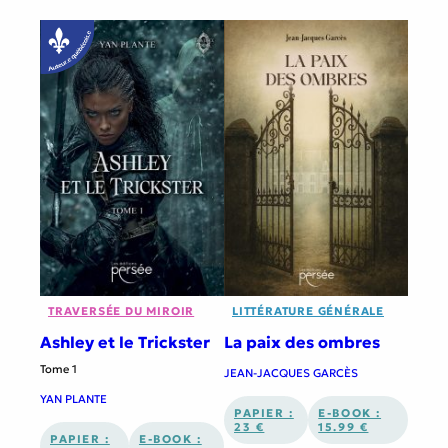
TRAVERSÉE DU MIROIR
LITTÉRATURE GÉNÉRALE
Ashley et le Trickster
La paix des ombres
Tome 1
JEAN-JACQUES GARCÈS
YAN PLANTE
PAPIER :
E-BOOK :
23 €
15.99 €
PAPIER :
E-BOOK :