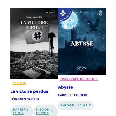
TRAVERSÉE DU MIROIR
ÉCLIPSE
Abysse
La victoire perdue
GABRIELLE COUTURE
SÉBASTIEN GARNIER
E-BOOK : 14.99 €
PAPIER :
E-BOOK :
21.9 €
15.99 €