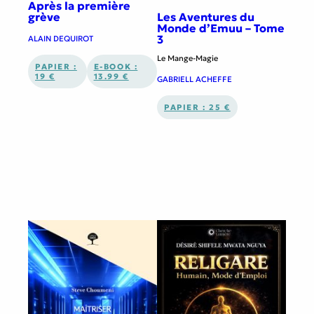
Après la première
Les Aventures du
grève
Monde d’Emuu – Tome
3
ALAIN DEQUIROT
Le Mange-Magie
PAPIER :
E-BOOK :
19 €
13.99 €
GABRIELL ACHEFFE
PAPIER : 25 €