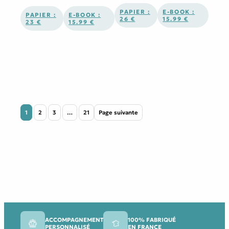
PAPIER :
E-BOOK :
PAPIER :
E-BOOK :
26 €
15.99 €
23 €
15.99 €
1
2
3
…
21
Page suivante
ACCOMPAGNEMENT
100% FABRIQUÉ
PERSONNALISÉ
EN FRANCE