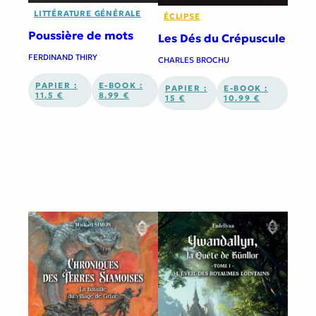
LITTÉRATURE GÉNÉRALE
ÉCLIPSE
Poussière de mots
Les Dés du Crépuscule
FERDINAND THIRY
CHARLES BROCHU
PAPIER :
E-BOOK :
PAPIER :
E-BOOK :
11.5 €
8.99 €
15 €
10.99 €