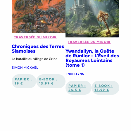
TRAVERSÉE DU MIROIR
TRAVERSÉE DU MIROIR
Chroniques des Terres
Ywandallyn, la Quête
Siamoises
de Rünllor – L’Éveil des
La bataille du village de Grine
Royaumes Lointains
(tome 1)
SIMON MICKAËL
ENDELLYNN
PAPIER :
E-BOOK :
19 €
13.99 €
PAPIER :
E-BOOK :
24.5 €
15.99 €