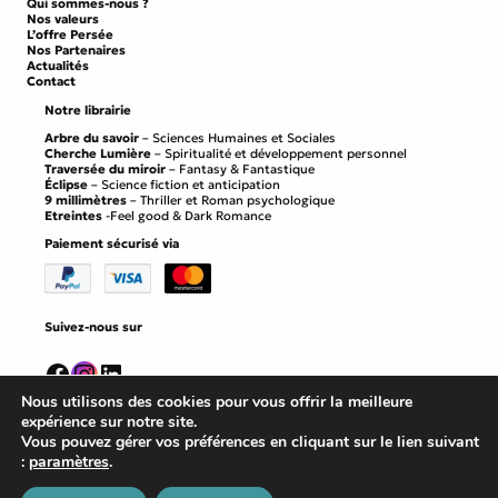
Qui sommes-nous ?
Nos valeurs
L’offre Persée
Nos Partenaires
Actualités
Contact
Notre librairie
Arbre du savoir
– Sciences Humaines et Sociales
Cherche Lumière
– Spiritualité et développement personnel
Traversée du miroir
– Fantasy & Fantastique
Éclipse
– Science fiction et anticipation
9 millimètres
– Thriller et Roman psychologique
Etreintes
-Feel good & Dark Romance
Paiement sécurisé via
Suivez-nous sur
Facebook
Instagram
LinkedIn
Nous utilisons des cookies pour vous offrir la meilleure
expérience sur notre site.
Vous pouvez gérer vos préférences en cliquant sur le lien suivant
:
paramètres
.
Mentions légales
©
Editions Persee
2026
Conditions générales de vente