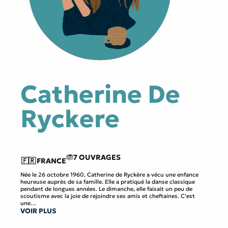
Catherine De
Ryckere
7 OUVRAGES
🇫🇷
FRANCE
Née le 26 octobre 1960, Catherine de Ryckère a vécu une enfance
heureuse auprès de sa famille. Elle a pratiqué la danse classique
pendant de longues années. Le dimanche, elle faisait un peu de
scoutisme avec la joie de rejoindre ses amis et cheftaines. C’est
une
VOIR PLUS
fois adulte qu’elle découvre la randonnée alpine et les sommets,
une
activité qui, jointe à la spiritualité, deviendra sa nouvelle