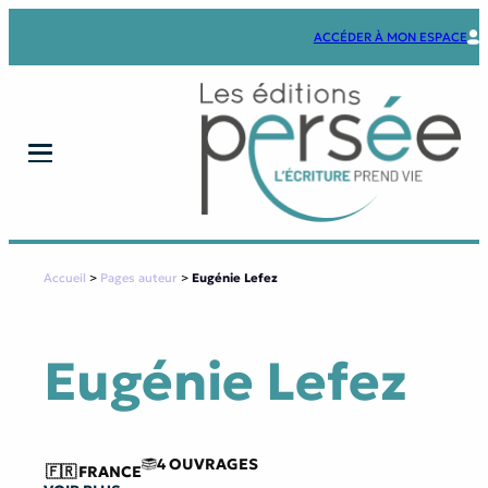
Aller
au
ACCÉDER À MON ESPACE
contenu
Accueil
>
Pages auteur
>
Eugénie Lefez
Eugénie Lefez
4 OUVRAGES
🇫🇷
FRANCE