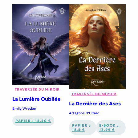
TRAVERSÉE DU MIROIR
TRAVERSÉE DU MIROIR
La Lumière Oubliée
La Dernière des Ases
Emily Wrecker
Artaghos D’Ultaec
PAPIER : 15.50 €
PAPIER :
E-BOOK :
18.5 €
13.99 €