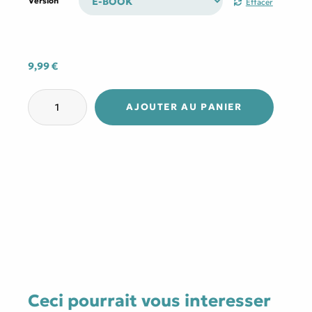
Version
Effacer
9,99 €
à
22,90 €
9,99
€
quantité
de
AJOUTER AU PANIER
Pouvoirs
–
Tome
4
Ceci pourrait vous interesser