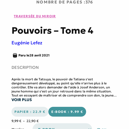
NOMBRE DE PAGES :
376
TRAVERSÉE DU MIROIR
Pouvoirs – Tome 4
Eugénie Lefez
Paru le
28 avril 2021
DESCRIPTION
Après la mort de Tatsuya, le pouvoir de Tatiana s’est
dangereusement développé, au point qu’elle n’arrive plus à le
contrôler. Elle va alors demander de l’aide à Josef Anderson, un
jeune homme qui s’est un jour retrouvé dans la même situation.
Tout en essayant de maîtriser et de comprendre son don, la jeune
VOIR PLUS
fille se rapproche de plus en plus de Jan, ce qui va avoir des
conséquences inattendues sur la suite des événements. De plus,
d’étranges découvertes au sujet d’Ednou, de la Poweracademy et
des pouvoirs des adolescents vont ressurgir.
PAPIER : 22.9 €
E-BOOK : 9.99 €
Que cache le professeur ? Comment réagira Tatiana en
l’apprenant ? Arrivera-t-elle à contrôler sa lisation à temps ?
Plage
9,99
€
–
22,90
€
de
prix :