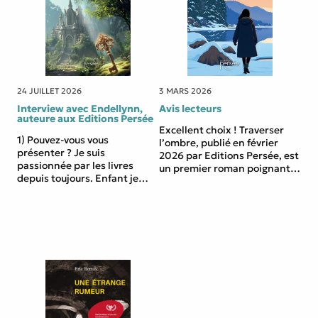
24 JUILLET 2026
3 MARS 2026
Interview avec Endellynn,
Avis lecteurs
auteure aux Editions Persée
Excellent choix ! Traverser
1) Pouvez-vous vous
l’ombre, publié en février
présenter ? Je suis
2026 par Editions Persée, est
passionnée par les livres
un premier roman poignant
depuis toujours. Enfant je
de la Québécoise Carole
lisais énormément et dans
Gauthier. Voici ce qu’il faut
ma jeunesse j’ai découvert la
savoir sur cette
science-fiction et la fantasy,
œuvre :L’intrigue : L’histoire
dont j’ai dévoré des dizaines
debute à l’hiver 1990 à Saint-
d’auteurs au début des
Cassien-des-Caps. Le monde
années 90. Les livres et les
de la jeune Marilyne bascule
mots sont mon univers
lorsque sa grand-mère
premier, j’ai écrit
disparait mysterieusement,
énormément de poèmes
avant que son corps ne soit
avant de commencer […]
retrouve […]