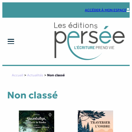
Aller
au
ACCÉDER À MON ESPACE
contenu
Accueil
>
Actualités
>
Non classé
Non classé