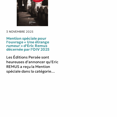
3 NOVEMBRE 2025
Mention spéciale pour
l’ouvrage « Une étrange
rumeur » d’Eric Remus
décernée par l’OIV 2025
Les Éditions Persée sont
heureuses d’annoncer qu’Eric
REMUS a reçu la Mention
spéciale dans la catégorie
Littérature décernée par
l’Organisation Internationale
de la Vigne et du Vin ! Son
ouvrage Une étrange rumeur
a une nouvelle fois conquis le
jury par sa plume raffinée et
son regard unique sur
l’univers viticole. Il s’agit de la
deuxième […]