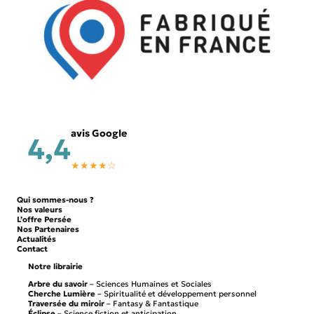
avis Google
4,4
★★★★☆
Qui sommes-nous ?
Nos valeurs
L’offre Persée
Nos Partenaires
Actualités
Contact
Notre librairie
Arbre du savoir
– Sciences Humaines et Sociales
Cherche Lumière
– Spiritualité et développement personnel
Traversée du miroir
– Fantasy & Fantastique
Éclipse
– Science fiction et anticipation