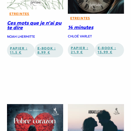
ETREINTES
ETREINTES
Ces mots que je n’ai pu
14 minutes
te dire
CHLOÉ VARLET
NOAH LHERMITTE
PAPIER :
E-BOOK :
PAPIER :
E-BOOK :
21.9 €
15.99 €
11.5 €
8.99 €