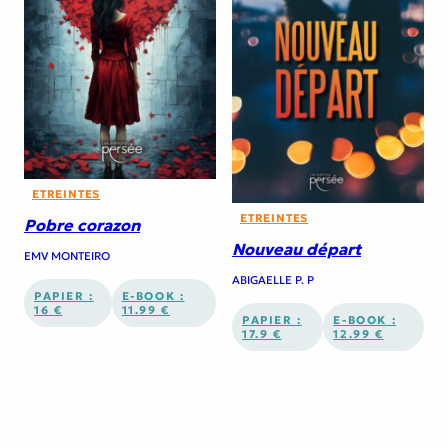
ETREINTES
ETREINTES
Pobre corazon
Nouveau départ
EMV MONTEIRO
ABIGAELLE P. P
PAPIER :
E-BOOK :
16 €
11.99 €
PAPIER :
E-BOOK :
17.9 €
12.99 €