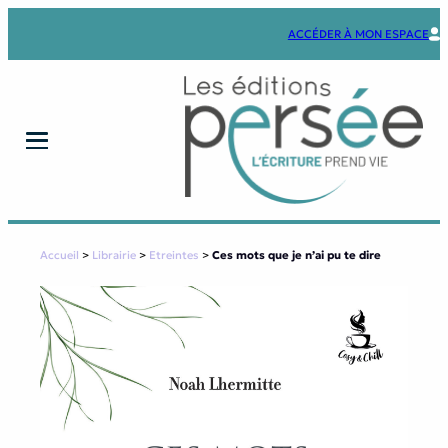
Aller
au
ACCÉDER À MON ESPACE
contenu
Accueil
>
Librairie
>
Etreintes
>
Ces mots que je n’ai pu te dire