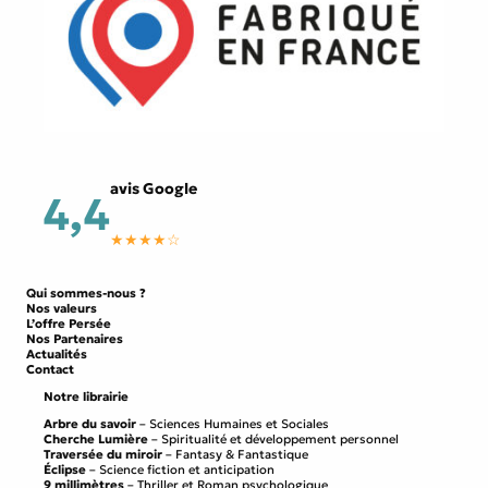
avis Google
4,4
★★★★☆
Qui sommes-nous ?
Nos valeurs
L’offre Persée
Nos Partenaires
Actualités
Contact
Notre librairie
Arbre du savoir
– Sciences Humaines et Sociales
Cherche Lumière
– Spiritualité et développement personnel
Traversée du miroir
– Fantasy & Fantastique
Éclipse
– Science fiction et anticipation
9 millimètres
– Thriller et Roman psychologique