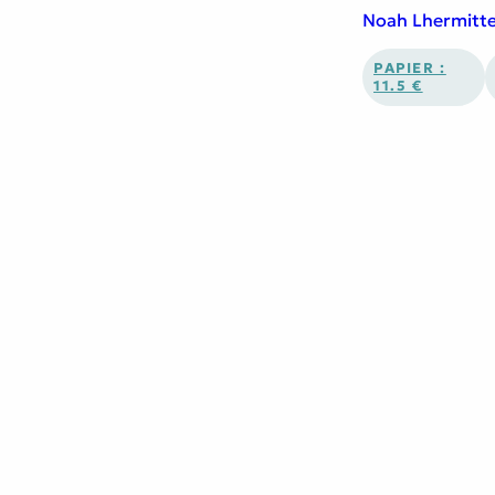
Noah Lhermitt
PAPIER :
11.5 €