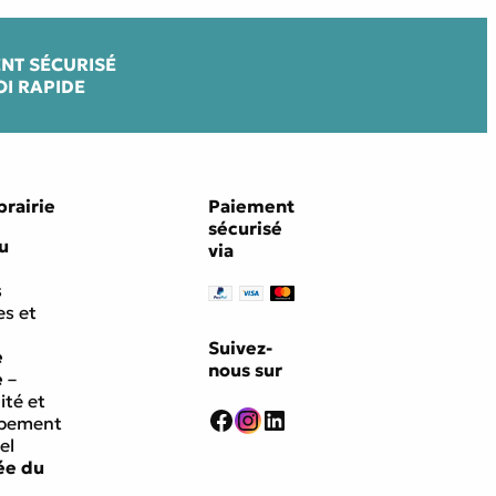
NT SÉCURISÉ
OI RAPIDE
brairie
Paiement
sécurisé
u
via
s
s et
Suivez-
e
nous sur
e
–
ité et
Facebook
Instagram
LinkedIn
ppement
el
ée du