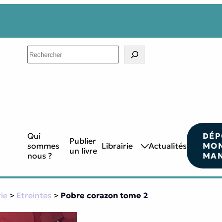
Search
Qui
DÉP
Publier
sommes
Librairie
Actualités
MO
un livre
nous ?
MAN
rie
>
Etreintes
>
Pobre corazon tome 2