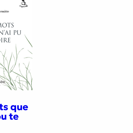
ts que
pu te