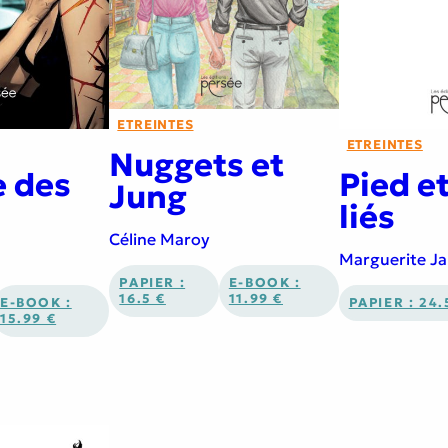
ETREINTES
ETREINTES
Nuggets et
e des
Pied e
Jung
liés
Céline Maroy
Marguerite J
PAPIER :
E-BOOK :
16.5 €
11.99 €
E-BOOK :
PAPIER : 24.
15.99 €