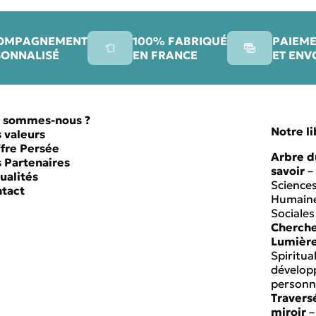
OMPAGNEMENT
100% FABRIQUÉ
PAIEME
SONNALISÉ
EN FRANCE
ET ENV
 sommes-nous ?
Notre li
 valeurs
ffre Persée
Arbre d
 Partenaires
savoir
–
ualités
Science
tact
Humaine
Sociales
Cherch
Lumièr
Spiritual
dévelo
personn
Travers
miroir
–