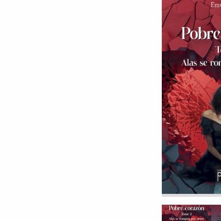
9 millimètres
Etrein
Arbre du savoir
Éclips
Cherche Lumière