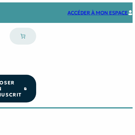
ACCÉDER À MON ESPACE
OSER
N
USCRIT
Nos coups de