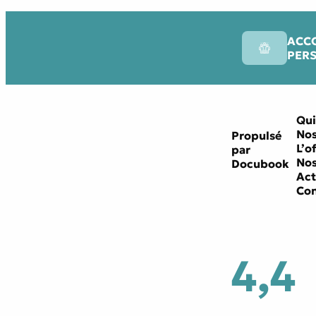
ACC
PER
Qui
Nos
Propulsé
L’o
par
Nos
Docubook
Act
Con
4,4