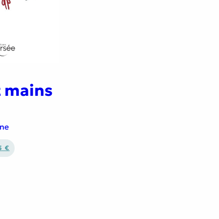
t mains
ane
5 €