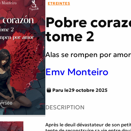
ETREINTES
tes
Littérature générale
Pobre coraz
tome 2
e
Traversée du miroir
Alas se rompen por amo
Emv Monteiro
Paru le
29 octobre 2025
DESCRIPTION
Après le deuil dévastateur de son peti
tente de reconstruire sa vie entre dou