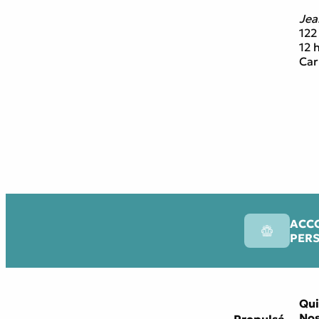
Jea
122
12 
Car
ACC
PER
Qui
Nos
Propulsé