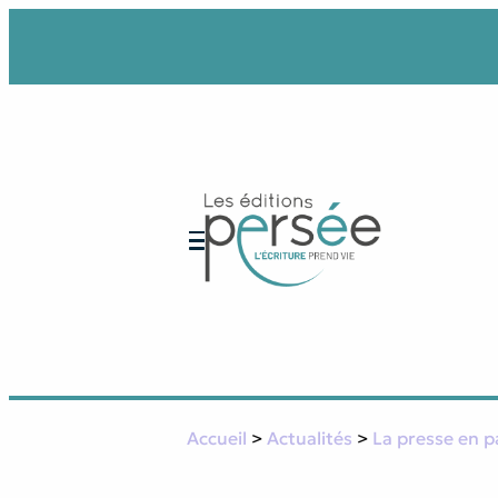
Aller
au
contenu
Accueil
>
Actualités
>
La presse en p
Nos collections