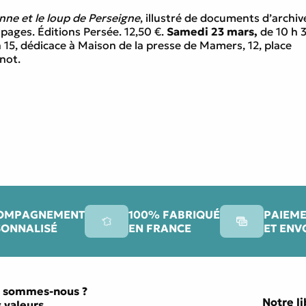
nne et le loup de Perseigne
, illustré de documents d’archiv
 pages. Éditions Persée. 12,50 €.
Samedi 23 mars,
de 10 h 
h 15, dédicace à Maison de la presse de Mamers, 12, place
not.
OMPAGNEMENT
100% FABRIQUÉ
PAIEME
SONNALISÉ
EN FRANCE
ET ENV
 sommes-nous ?
Notre li
 valeurs