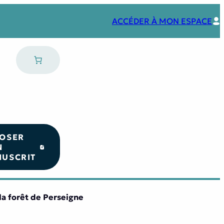
ACCÉDER À MON ESPACE
OSER
N
USCRIT
 la forêt de Perseigne
Nos coups de