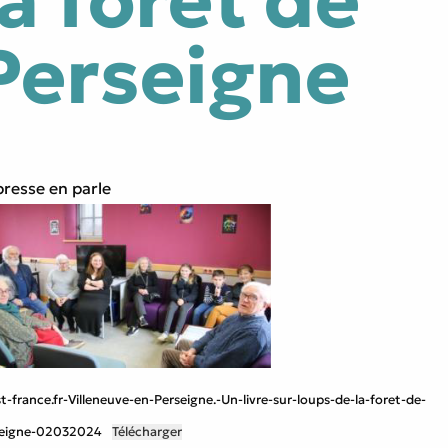
la forêt de
Perseigne
presse en parle
t-france.fr-Villeneuve-en-Perseigne.-Un-livre-sur-loups-de-la-foret-de-
seigne-02032024
Télécharger