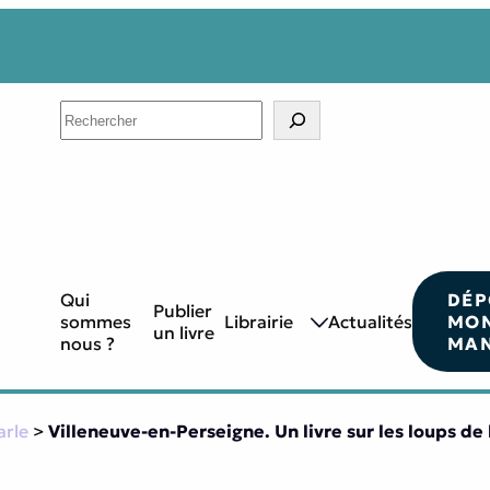
Search
Qui
DÉP
Publier
sommes
Librairie
Actualités
MO
un livre
nous ?
MAN
arle
>
Villeneuve-en-Perseigne. Un livre sur les loups de