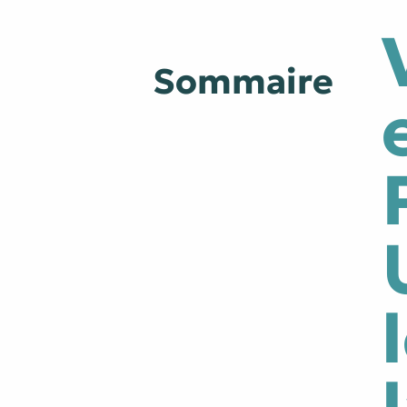
9 millimètres
Etrein
Sommaire
Arbre du savoir
Éclips
Cherche Lumière