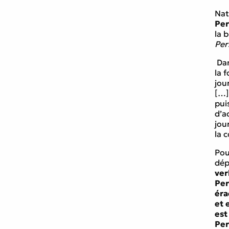
Nat
Per
la 
Per
Dan
la 
jou
[…]
puis
d’a
jou
la 
Pou
dép
ver
Per
éra
et 
est
Per