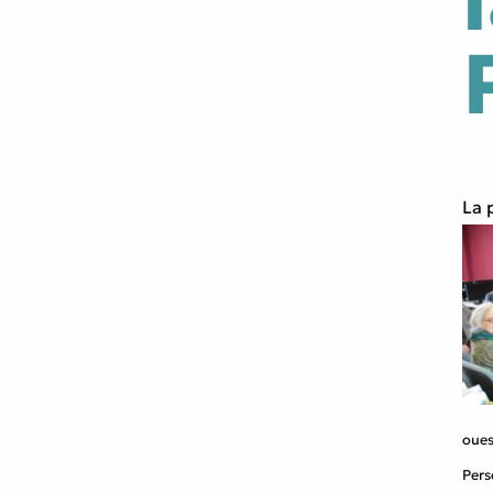
La 
oues
Per