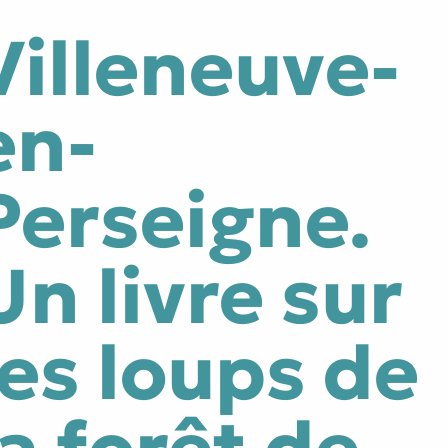
Villeneuve-
tes
Littérature générale
en-
e
Traversée du miroir
Perseigne.
Un livre sur
les loups de