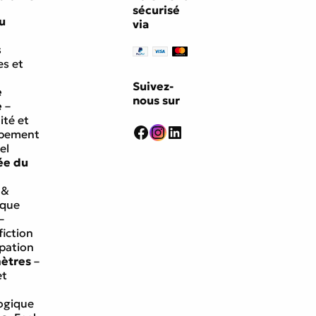
sécurisé
u
via
s
s et
Suivez-
e
nous sur
e
–
ité et
Facebook
Instagram
LinkedIn
ppement
el
ée du
 &
ique
–
fiction
ipation
mètres
–
et
ogique