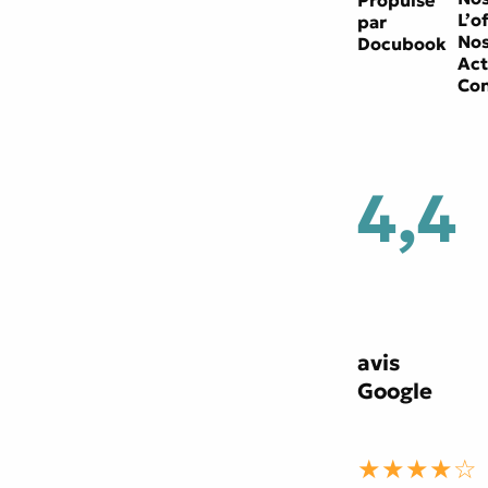
L’o
par
Nos
Docubook
Act
Con
4,4
avis
Google
★★★★☆