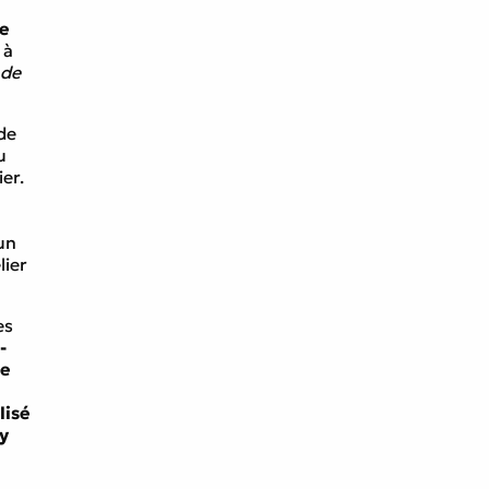
de
 à
 de
de
u
er.
un
lier
es
-
de
lisé
y