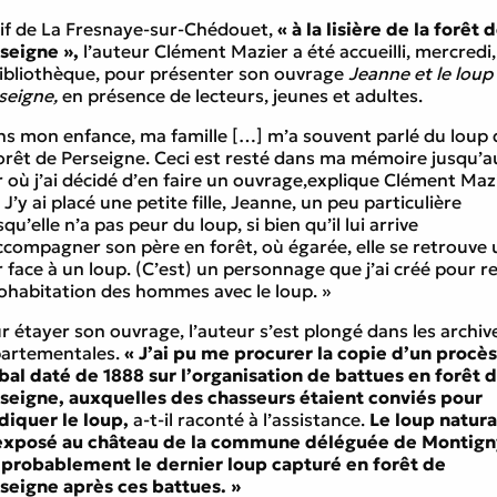
if de La Fresnaye-sur-Chédouet,
« à la lisière de la forêt 
seigne »,
l’auteur Clément Mazier a été accueilli, mercredi,
bibliothèque, pour présenter son ouvrage
Jeanne et le loup
seigne,
en présence de lecteurs, jeunes et adultes.
s mon enfance, ma famille […] m’a souvent parlé du loup 
forêt de Perseigne. Ceci est resté dans ma mémoire jusqu’a
r où j’ai décidé d’en faire un ouvrage,explique Clément Mazi
 J’y ai placé une petite fille, Jeanne, un peu particulière
qu’elle n’a pas peur du loup, si bien qu’il lui arrive
ccompagner son père en forêt, où égarée, elle se retrouve 
r face à un loup. (C’est) un personnage que j’ai créé pour re
cohabitation des hommes avec le loup. »
r étayer son ouvrage, l’auteur s’est plongé dans les archiv
artementales.
« J’ai pu me procurer la copie d’un procès
bal daté de 1888 sur l’organisation de battues en forêt 
seigne, auxquelles des chasseurs étaient conviés pour
diquer le loup,
a-t-il raconté à l’assistance.
Le loup natura
exposé au château de la commune déléguée de Montign
 probablement le dernier loup capturé en forêt de
seigne après ces battues. »