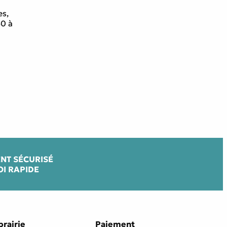
es,
30 à
NT SÉCURISÉ
OI RAPIDE
brairie
Paiement