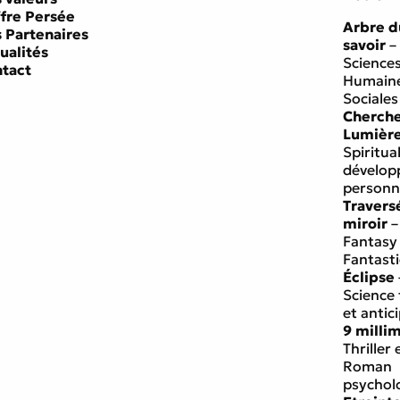
ffre Persée
Arbre d
 Partenaires
savoir
–
ualités
Science
tact
Humaine
Sociales
Cherch
Lumièr
Spiritual
dévelo
personn
Travers
miroir
–
Fantasy
Fantast
Éclipse
Science 
et antic
9 milli
Thriller 
Roman
psychol