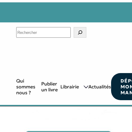
Search
Qui
DÉP
Publier
sommes
Librairie
Actualités
MO
un livre
nous ?
MAN