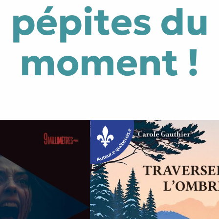
pépites du
moment !