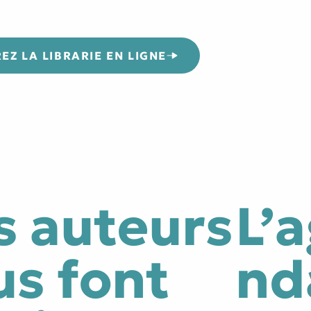
Z LA LIBRARIE EN LIGNE
s auteurs
L’
us font
nd