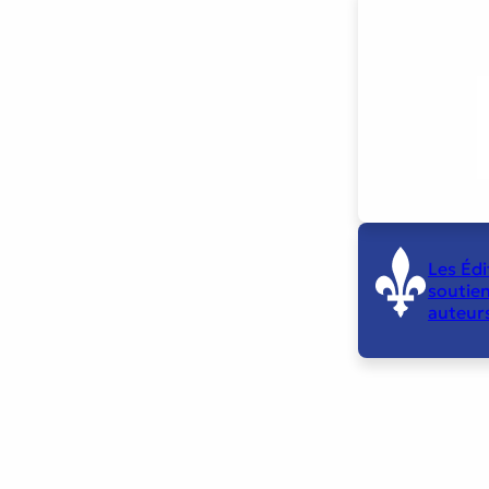
Les Édi
soutien
auteur