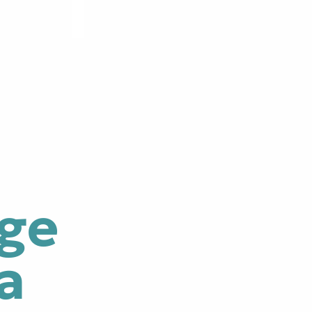
age
a