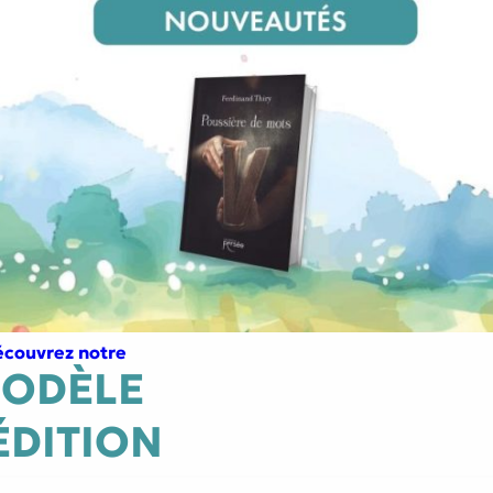
tes
Littérature générale
e
Traversée du miroir
couvrez notre
ODÈLE
ÉDITION