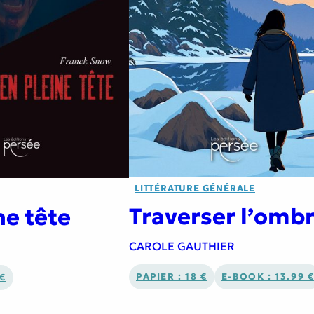
LITTÉRATURE GÉNÉRALE
Traverser l’omb
ne tête
CAROLE GAUTHIER
PAPIER : 18 €
E-BOOK : 13.99 
 €