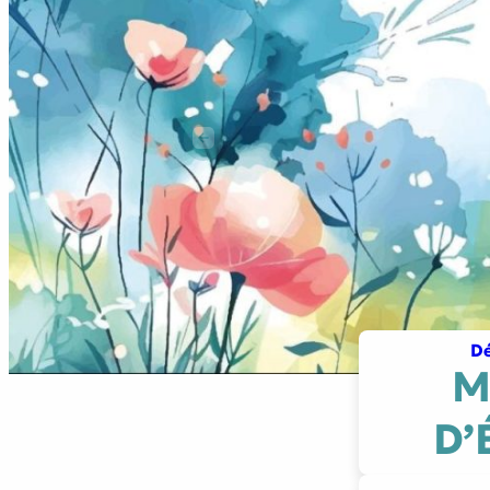
9 millimètres
Etrein
Arbre du savoir
Éclips
Précédent
Cherche Lumière
Dé
M
D’