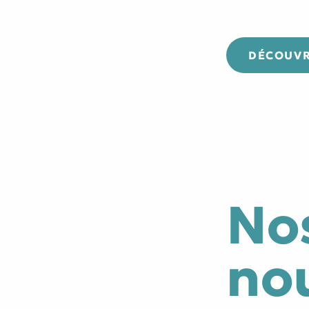
DÉCOUVRE
No
no