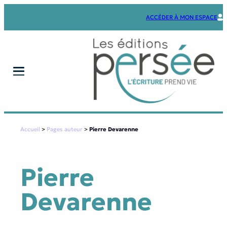
Aller
au
ACCÉDER À MON ESPACE
contenu
Accueil
>
Pages auteur
>
Pierre Devarenne
Pierre
Devarenne