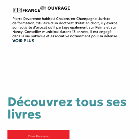
1 OUVRAGE
🇫🇷
FRANCE
Pierre Devarenne habite à Chalons-en-Champagne. Juriste
de formation, titulaire d’un doctorat d’état en droit, il y exerce
son activité d’avocat qu’il partage également sur Reims et sur
Nancy. Conseiller municipal durant 13 années, il est engagé
dans la vie publique et associative notamment pour la défense
VOIR PLUS
de l’environnement et du patrimoine. Depuis plus de 30 ans,
il vit et partage sa passion de l’écriture et de la poésie. Avec
son neuvième ouvrage Des mots et des mets il y associe celle de
la gastronomie et rend ainsi indissociables la littérature et les
plaisirs de table.
Découvrez tous ses
livres