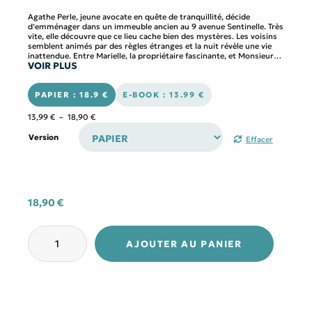
Agathe Perle, jeune avocate en quête de tranquillité, décide
d’emménager dans un immeuble ancien au 9 avenue Sentinelle. Très
vite, elle découvre que ce lieu cache bien des mystères. Les voisins
semblent animés par des règles étranges et la nuit révèle une vie
inattendue. Entre Marielle, la propriétaire fascinante, et Monsieur
VOIR PLUS
Hautecour, le concierge aux allures mystérieuses, Agathe se
retrouve plongée dans un quotidien qui déstabilise ses certitudes.
Qui sont vraiment ces personnes qui l’entourent ? Et pourquoi cet
endroit semble-t-il jouer avec ses sens ? Entre bruits étranges,
PAPIER : 18.9 €
E-BOOK : 13.99 €
absences inexpliquées et personnalités déroutantes, Agathe tente
de comprendre ce qui se trame dans cette bâtisse. Mais peu à peu,
Plage
13,99
€
–
18,90
€
le lieu semble la captiver et l’engloutir dans ses secrets…
de
prix :
Version
Effacer
13,99 €
à
18,90 €
18,90
€
quantité
de
AJOUTER AU PANIER
Agathe
et
les
murmures
du
9
avenue