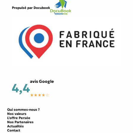
Propulsé par
Docubook
avis Google
4,4
★★★★☆
Qui sommes-nous ?
Nos valeurs
L’offre Persée
Nos Partenaires
Actualités
Contact