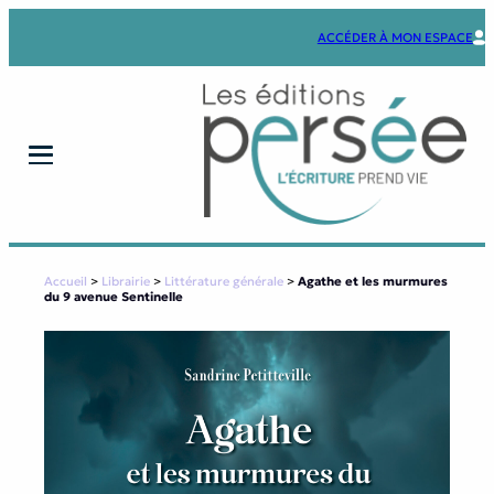
Aller
au
ACCÉDER À MON ESPACE
contenu
Accueil
>
Librairie
>
Littérature générale
>
Agathe et les murmures
du 9 avenue Sentinelle