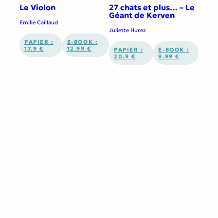
Le Violon
27 chats et plus… – Le
Géant de Kerven
Emilie Caillaud
Juliette Hurez
PAPIER :
E-BOOK :
17.9 €
12.99 €
PAPIER :
E-BOOK :
20.9 €
9.99 €