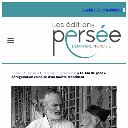
Aller
au
ACCÉDER À MON ESPACE
contenu
Accueil
>
Librairie
>
Littérature générale
>
« Le Tao de papa »
pérégrination chinoise d’un taoïste d’occident