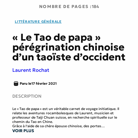
NOMBRE DE PAGES :
184
LITTÉRATURE GÉNÉRALE
« Le Tao de papa »
pérégrination chinoise
d’un taoïste d’occident
Laurent Rochat
Paru le
17 février 2021
DESCRIPTION
Le « Tao de papa » est un véritable carnet de voyage initiatique. Il
relate les aventures rocambolesques de Laurent, musicien et
professeur de Taiji Chuan suisse, en recherche spirituelle sur le
chemin du Tao en Chine.
Grâce à l’aide de sa chère épouse chinoise, des portes
VOIR PLUS
habituellement fermées aux occidentaux – en dehors des circuits
du tourisme « martial-spirituel » – s’ouvrent progressivement, et