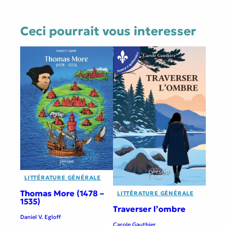
Ceci pourrait vous interesser
LITTÉRATURE GÉNÉRALE
Thomas More (1478 –
LITTÉRATURE GÉNÉRALE
1535)
Traverser l’ombre
Daniel V. Egloff
Carole Gauthier