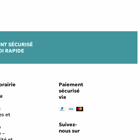
NT SÉCURISÉ
OI RAPIDE
brairie
Paiement
sécurisé
u
via
s
s et
Suivez-
e
nous sur
e
–
ité et