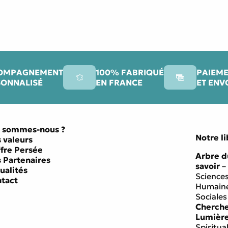
OMPAGNEMENT
100% FABRIQUÉ
PAIEME
SONNALISÉ
EN FRANCE
ET ENV
 sommes-nous ?
Notre li
 valeurs
ffre Persée
Arbre d
 Partenaires
savoir
–
ualités
Science
tact
Humaine
Sociales
Cherch
Lumièr
Spiritual