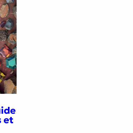
uide
 et