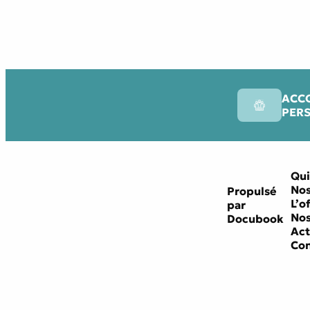
ACC
PER
Qui
Nos
Propulsé
L’o
par
Nos
Docubook
Act
Con