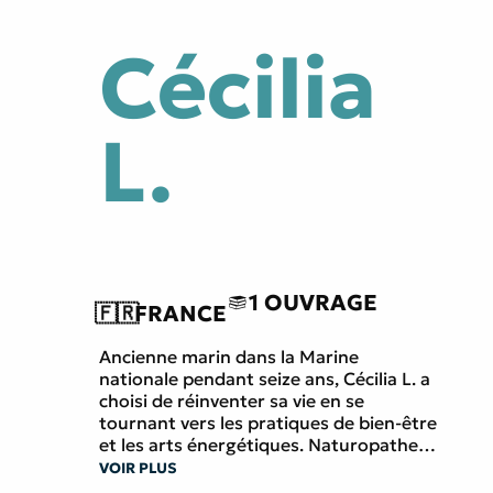
Cécilia
tes
Littérature générale
L.
e
Traversée du miroir
1 OUVRAGE
🇫🇷
FRANCE
Ancienne marin dans la Marine
nationale pendant seize ans, Cécilia L. a
choisi de réinventer sa vie en se
tournant vers les pratiques de bien-être
et les arts énergétiques. Naturopathe
formée au CNR André Lafon, elle s’est
VOIR PLUS
ensuite spécialisée en lithothérapie,