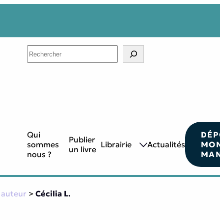
Search
Qui
DÉP
Publier
sommes
Librairie
Actualités
MO
un livre
nous ?
MAN
 auteur
>
Cécilia L.