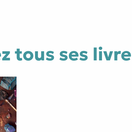
ADN minéral et astro-lithothérapie.
Passionnée par l’univers des pierres et
leur pouvoir de transformation, elle
accompagne aujourd’hui celles et ceux
qui souhaitent se reconnecter à leur
intuition à travers ses consultations et
l’univers de Magie de la Triple Lune.
 tous ses livre
www.magiedelatriplelune.com