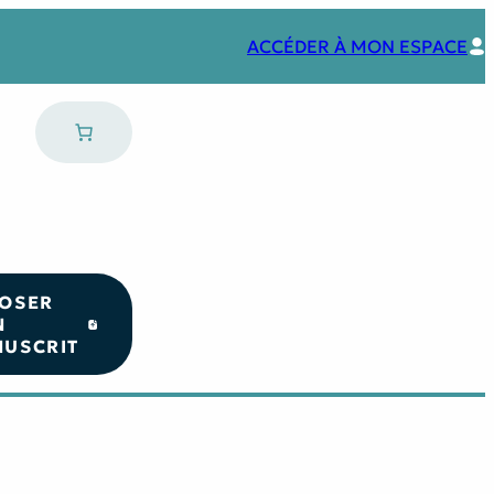
ACCÉDER À MON ESPACE
OSER
N
USCRIT
Nos coups de