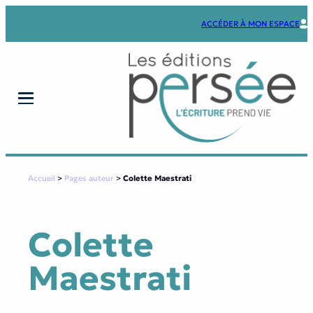
Aller
au
ACCÉDER À MON ESPACE
contenu
Accueil
>
Pages auteur
>
Colette Maestrati
Colette
Maestrati