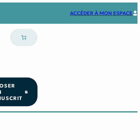
ACCÉDER À MON ESPACE
OSER
N
USCRIT
Nos coups de