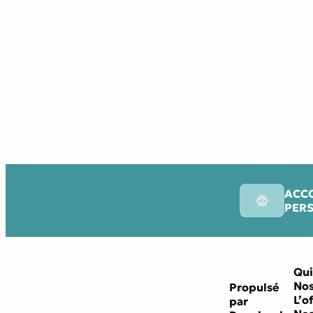
ACC
PER
Qui
Nos
Propulsé
L’o
par