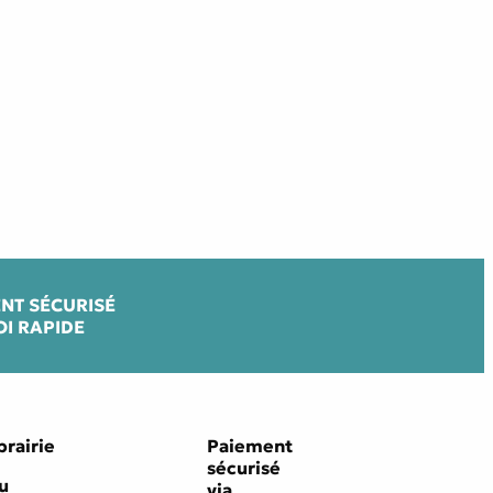
NT SÉCURISÉ
OI RAPIDE
brairie
Paiement
sécurisé
u
via