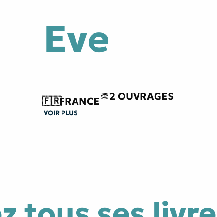
Eve
tes
Littérature générale
e
Traversée du miroir
2 OUVRAGES
🇫🇷
FRANCE
VOIR PLUS
 tous ses livre