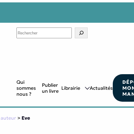
Search
Qui
DÉP
Publier
sommes
Librairie
Actualités
MO
un livre
nous ?
MAN
 auteur
>
Eve