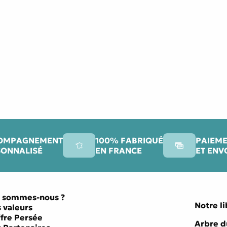
OMPAGNEMENT
100% FABRIQUÉ
PAIEME
SONNALISÉ
EN FRANCE
ET ENV
 sommes-nous ?
Notre li
 valeurs
ffre Persée
Arbre d