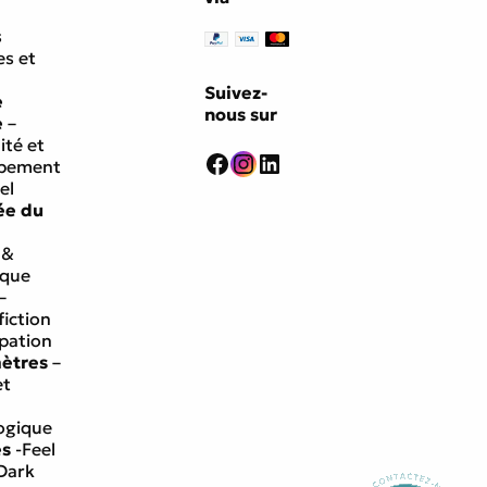
s
s et
Suivez-
e
nous sur
e
–
ité et
Facebook
Instagram
LinkedIn
ppement
el
ée du
 &
ique
–
fiction
ipation
mètres
–
et
ogique
es
-Feel
Dark