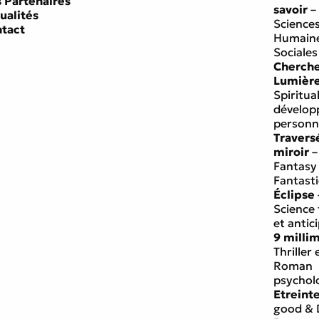
 Partenaires
savoir
–
ualités
Science
tact
Humaine
Sociales
Cherch
Lumièr
Spiritual
dévelo
personn
Travers
miroir
–
Fantasy
Fantast
Éclipse
Science 
et antic
9 milli
Thriller 
Roman
psychol
Etreint
good & 