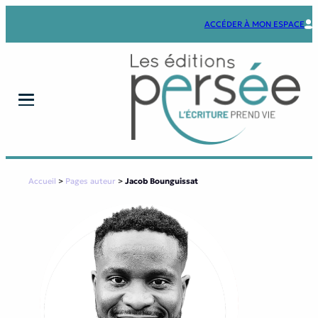
Aller
au
ACCÉDER À MON ESPACE
contenu
Accueil
>
Pages auteur
>
Jacob Bounguissat