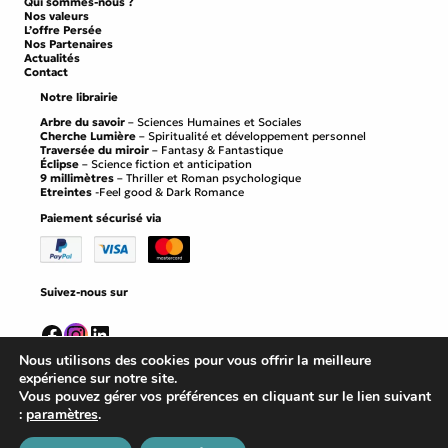
Qui sommes-nous ?
Nos valeurs
L’offre Persée
Nos Partenaires
Actualités
Contact
Notre librairie
Arbre du savoir
– Sciences Humaines et Sociales
Cherche Lumière
– Spiritualité et développement personnel
Traversée du miroir
– Fantasy & Fantastique
Éclipse
– Science fiction et anticipation
9 millimètres
– Thriller et Roman psychologique
Etreintes
-Feel good & Dark Romance
Paiement sécurisé via
Suivez-nous sur
Facebook
Instagram
LinkedIn
Nous utilisons des cookies pour vous offrir la meilleure
expérience sur notre site.
Vous pouvez gérer vos préférences en cliquant sur le lien suivant
:
paramètres
.
Mentions légales
©
Editions Persee
2026
Conditions générales de vente