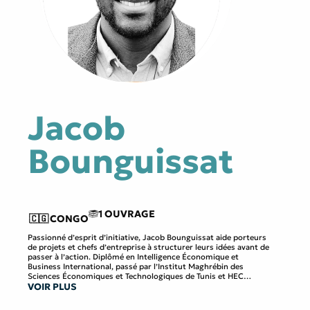
Jacob
Bounguissat
1 OUVRAGE
🇨🇬
CONGO
Passionné d’esprit d’initiative, Jacob Bounguissat aide porteurs
de projets et chefs d’entreprise à structurer leurs idées avant de
passer à l’action. Diplômé en Intelligence Économique et
Business International, passé par l’Institut Maghrébin des
Sciences Économiques et Technologiques de Tunis et HEC
VOIR PLUS
Abidjan, il est depuis sept ans Directeur Associé en charge du
pôle formation du cabinet OBAC Capital et CEO de la startup Get
On Stage (GOS).