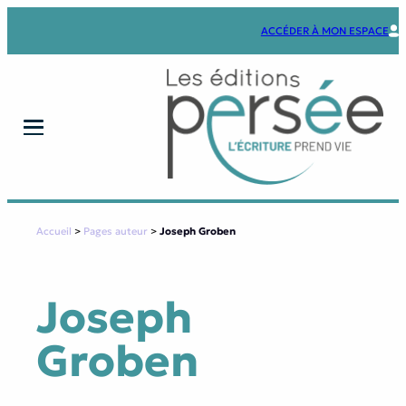
Aller
au
ACCÉDER À MON ESPACE
contenu
Accueil
>
Pages auteur
>
Joseph Groben
Joseph
Groben