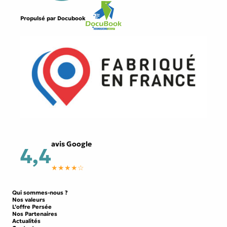
Propulsé par
Docubook
avis Google
4,4
★★★★☆
Qui sommes-nous ?
Nos valeurs
L’offre Persée
Nos Partenaires
Actualités