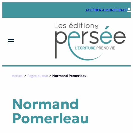
Aller
au
ACCÉDER À MON ESPACE
contenu
Accueil
>
Pages auteur
>
Normand Pomerleau
Normand
Pomerleau