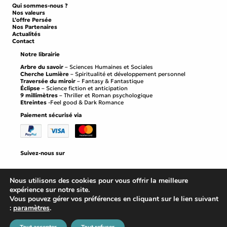
Qui sommes-nous ?
Nos valeurs
L’offre Persée
Nos Partenaires
Actualités
Contact
Notre librairie
Arbre du savoir
– Sciences Humaines et Sociales
Cherche Lumière
– Spiritualité et développement personnel
Traversée du miroir
– Fantasy & Fantastique
Éclipse
– Science fiction et anticipation
9 millimètres
– Thriller et Roman psychologique
Etreintes
-Feel good & Dark Romance
Paiement sécurisé via
Suivez-nous sur
Facebook
Instagram
LinkedIn
Nous utilisons des cookies pour vous offrir la meilleure
expérience sur notre site.
Vous pouvez gérer vos préférences en cliquant sur le lien suivant
:
paramètres
.
Mentions légales
©
Editions Persee
2026