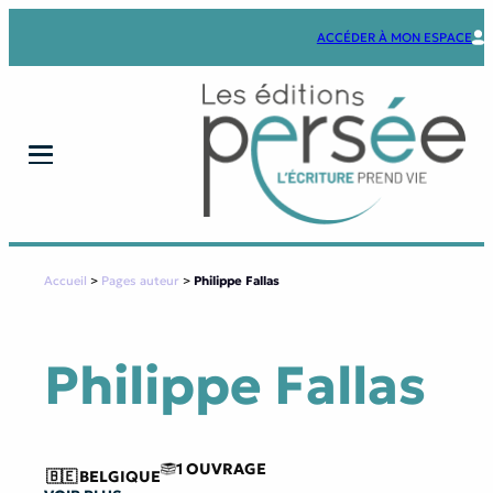
Aller
au
ACCÉDER À MON ESPACE
contenu
Accueil
>
Pages auteur
>
Philippe Fallas
Philippe Fallas
1 OUVRAGE
🇧🇪
BELGIQUE