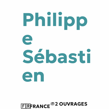
Philipp
tes
Littérature générale
e
e
Traversée du miroir
Sébasti
en
2 OUVRAGES
🇫🇷
FRANCE