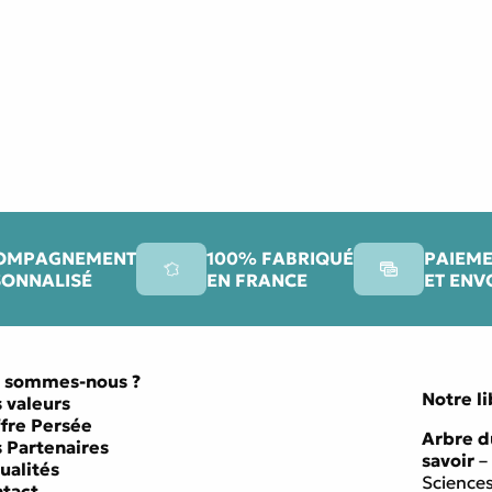
OMPAGNEMENT
100% FABRIQUÉ
PAIEME
SONNALISÉ
EN FRANCE
ET ENV
 sommes-nous ?
Notre li
 valeurs
ffre Persée
Arbre d
 Partenaires
savoir
–
ualités
Science
tact