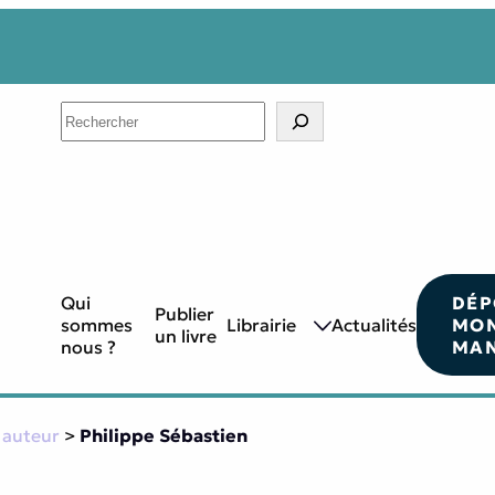
Search
Qui
DÉP
Publier
sommes
Librairie
Actualités
MO
un livre
nous ?
MAN
 auteur
>
Philippe Sébastien