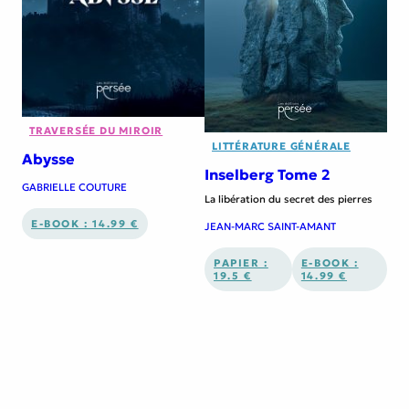
TRAVERSÉE DU MIROIR
LITTÉRATURE GÉNÉRALE
Abysse
Inselberg Tome 2
GABRIELLE COUTURE
La libération du secret des pierres
E-BOOK : 14.99 €
JEAN-MARC SAINT-AMANT
PAPIER :
E-BOOK :
19.5 €
14.99 €