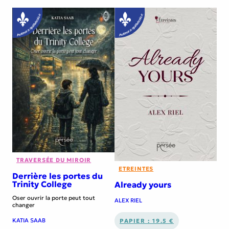
TRAVERSÉE DU MIROIR
ETREINTES
Derrière les portes du
Trinity College
Already yours
Oser ouvrir la porte peut tout
ALEX RIEL
changer
KATIA SAAB
PAPIER : 19.5 €