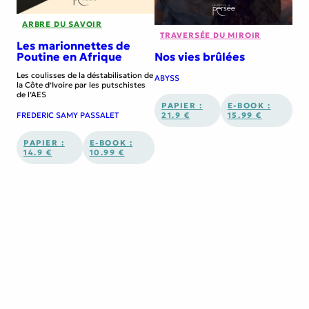
ARBRE DU SAVOIR
TRAVERSÉE DU MIROIR
Les marionnettes de
Nos vies brûlées
Poutine en Afrique
Les coulisses de la déstabilisation de
ABYSS
la Côte d’Ivoire par les putschistes
de l’AES
PAPIER :
E-BOOK :
21.9 €
15.99 €
FREDERIC SAMY PASSALET
PAPIER :
E-BOOK :
14.9 €
10.99 €