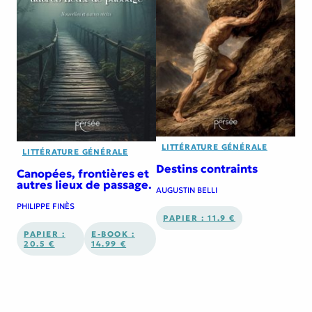
LITTÉRATURE GÉNÉRALE
LITTÉRATURE GÉNÉRALE
Destins contraints
Canopées, frontières et
autres lieux de passage.
AUGUSTIN BELLI
PHILIPPE FINÈS
PAPIER : 11.9 €
PAPIER :
E-BOOK :
20.5 €
14.99 €