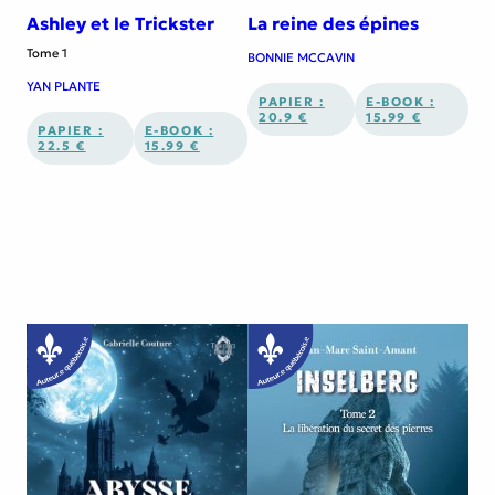
Ashley et le Trickster
La reine des épines
Tome 1
BONNIE MCCAVIN
YAN PLANTE
PAPIER :
E-BOOK :
20.9 €
15.99 €
PAPIER :
E-BOOK :
22.5 €
15.99 €