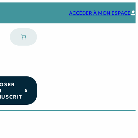
ACCÉDER À MON ESPACE
OSER
N
USCRIT
Nos coups de