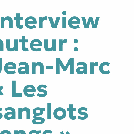
Interview
tes
Littérature générale
auteur :
e
Traversée du miroir
Jean-Marc
« Les
sanglots