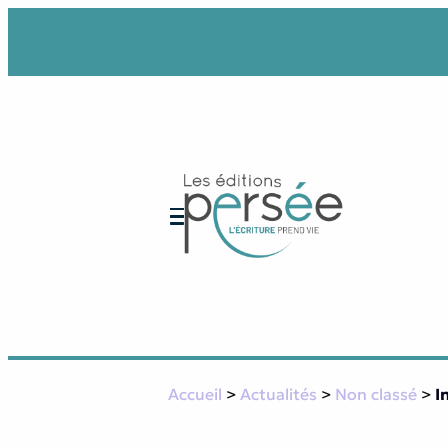
Aller
au
contenu
Accueil
>
Actualités
>
Non classé
>
I
Nos collections