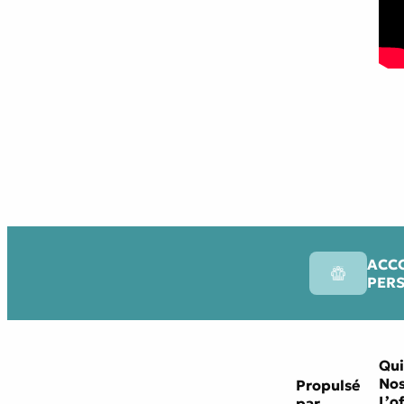
ACC
PER
Qui
Nos
Propulsé
L’o
par