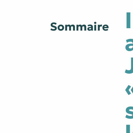
9 millimètres
Etrein
Sommaire
Arbre du savoir
Éclips
Cherche Lumière