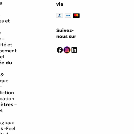
u
via
s
s et
Suivez-
e
nous sur
e
–
ité et
Facebook
Instagram
LinkedIn
ppement
el
ée du
 &
ique
–
fiction
ipation
mètres
–
et
ogique
es
-Feel