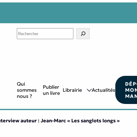
Search
Qui
DÉP
Publier
sommes
Librairie
Actualités
MO
un livre
nous ?
MAN
nterview auteur : Jean-Marc « Les sanglots longs »