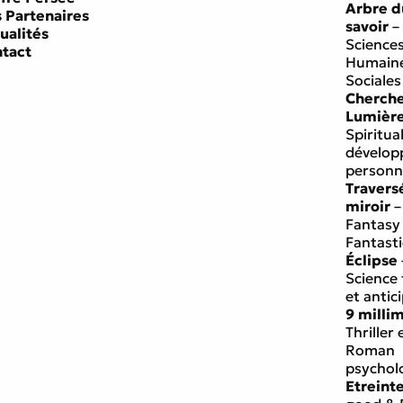
Arbre d
 Partenaires
savoir
–
ualités
Science
tact
Humaine
Sociales
Cherch
Lumièr
Spiritual
dévelo
personn
Travers
miroir
–
Fantasy
Fantast
Éclipse
Science 
et antic
9 milli
Thriller 
Roman
psychol
Etreint