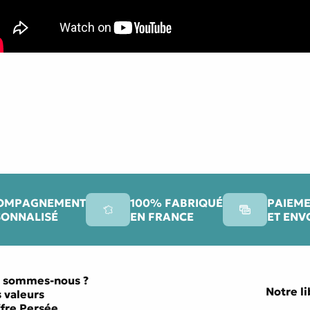
OMPAGNEMENT
100% FABRIQUÉ
PAIEME
SONNALISÉ
EN FRANCE
ET ENV
 sommes-nous ?
Notre li
 valeurs
ffre Persée