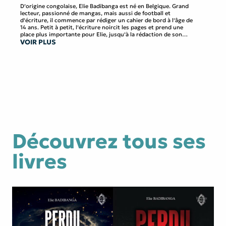
D’origine congolaise, Elie Badibanga est né en Belgique. Grand
lecteur, passionné de mangas, mais aussi de football et
d’écriture, il commence par rédiger un cahier de bord à l’âge de
14 ans. Petit à petit, l’écriture noircit les pages et prend une
place plus importante pour Elie, jusqu’à la rédaction de son
VOIR PLUS
premier ouvrage, Perdu : Forêt noire paru en 2022 aux Éditions
Persée. à 17 ans, il délivre ici la suite de l’histoire.
Découvrez tous ses
livres