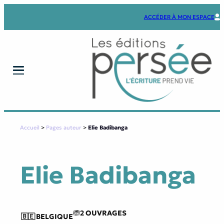
Aller
au
ACCÉDER À MON ESPACE
contenu
Accueil
>
Pages auteur
>
Elie Badibanga
Elie Badibanga
2 OUVRAGES
🇧🇪
BELGIQUE