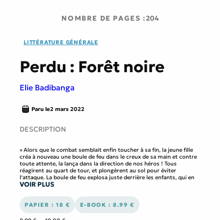
NOMBRE DE PAGES :
204
LITTÉRATURE GÉNÉRALE
Perdu : Forêt noire
Elie Badibanga
Paru le
2 mars 2022
DESCRIPTION
« Alors que le combat semblait enfin toucher à sa fin, la jeune fille
créa à nouveau une boule de feu dans le creux de sa main et contre
toute attente, la lança dans la direction de nos héros ! Tous
réagirent au quart de tour, et plongèrent au sol pour éviter
l’attaque. La boule de feu explosa juste derrière les enfants, qui en
VOIR PLUS
se retournant virent qu’elle avait touché de plein fouet un golem
qui se trouvait derrière eux.
— J’en ai marre de vous ! leur cria la jeune fille, visiblement
exaspérée. Ça fait deux fois que vous me créez des problèmes et
PAPIER : 18 €
E-BOOK : 8.99 €
deux fois que je vous sauve ! Maintenant, vous allez me dire qui
vous êtes et ce que vous me voulez ! »