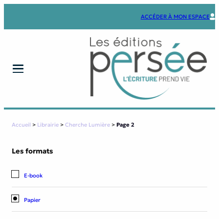
Aller
au
ACCÉDER À MON ESPACE
contenu
Accueil
>
Librairie
>
Cherche Lumière
>
Page 2
Les formats
E-book
Papier