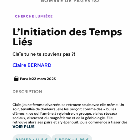
NOMBRE DE PAGES :
82
CHERCHE LUMIÈRE
L’Initiation des Temps
Liés
Claïe tu ne te souviens pas ?!
Claire BERNARD
Paru le
22 mars 2023
DESCRIPTION
Claïe, jeune femme divorcée, se retrouve seule avec elle-même. Un
soir, tenaillée de douleurs, elle les perçoit comme des « bulles
d’âmes », ce qui l’amène à rejoindre un groupe, via les réseaux
sociaux, discutant du magnétisme et de la géobiologie. Elle
retrouve alors ses pairs et s’y épanouit, puis commence à tisser des
VOIR PLUS
liens avec un certain D’Mon, médium. Ils se trouvent des points
communs inouïs jusqu’au jour où les messages de D’Mon
deviennent comme une torture télépathique pour l’héroïne : elle se
retrouve dépossédée de ses « petits moi » et défragmentée de sa
PAPIER : 11.5 €
E-BOOK : 8.99 €