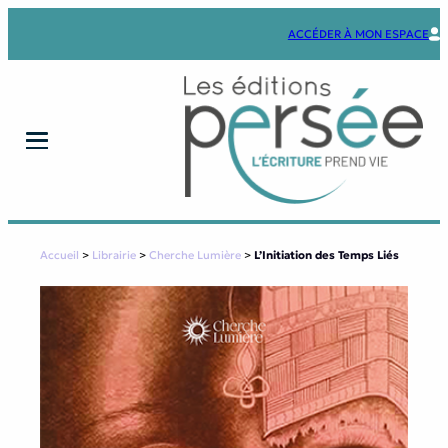
Aller
au
ACCÉDER À MON ESPACE
contenu
Accueil
>
Librairie
>
Cherche Lumière
>
L’Initiation des Temps Liés