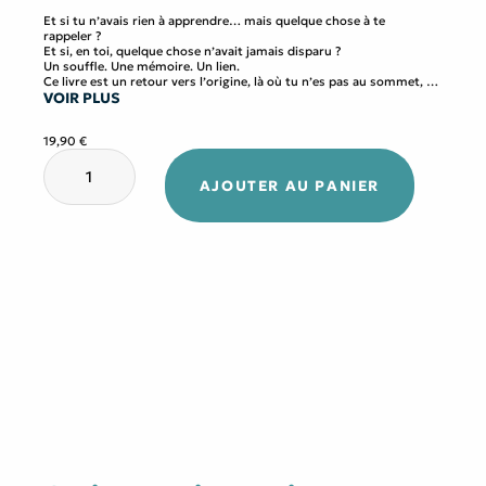
Et si tu n’avais rien à apprendre… mais quelque chose à te
rappeler ?
Et si, en toi, quelque chose n’avait jamais disparu ?
Un souffle. Une mémoire. Un lien.
Ce livre est un retour vers l’origine, là où tu n’es pas au sommet, au
VOIR PLUS
cœur du vivant.
Il te ramène dans ton corps, ce temple fait de souffle et de
mémoire, où circulent encore les lois du vivant.
19,90
€
Puis il t’accompagne, pas à pas, à travers des gestes simples et
quantité
essentiels.
de
Il t’offre douze clés pour rouvrir ce qui, en toi, n’a jamais cessé
AJOUTER AU PANIER
Religaré,
d’être vivant.
Humain
Ce livre ne se comprend pas. Il se traverse.
Mode
d’Emploi