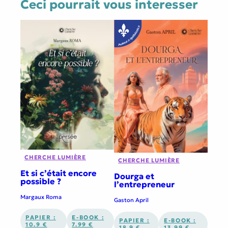
Ceci pourrait vous interesser
CHERCHE LUMIÈRE
CHERCHE LUMIÈRE
Et si c’était encore
Dourga et
possible ?
l’entrepreneur
Margaux Roma
Gaston April
PAPIER :
E-BOOK :
PAPIER :
E-BOOK :
10.9 €
7.99 €
18.9 €
13.99 €