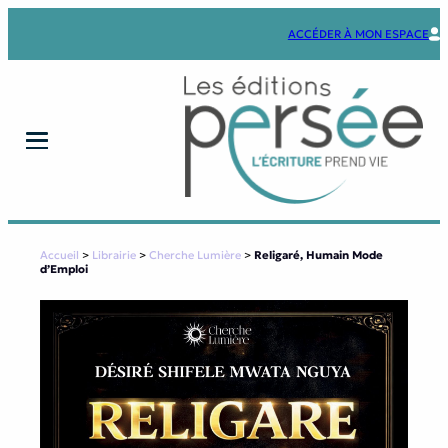
Aller
au
ACCÉDER À MON ESPACE
contenu
Accueil
>
Librairie
>
Cherche Lumière
>
Religaré, Humain Mode
d’Emploi