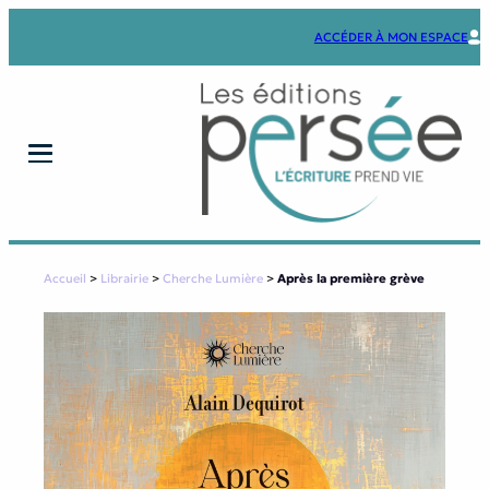
Aller
au
ACCÉDER À MON ESPACE
contenu
Accueil
>
Librairie
>
Cherche Lumière
>
Après la première grève