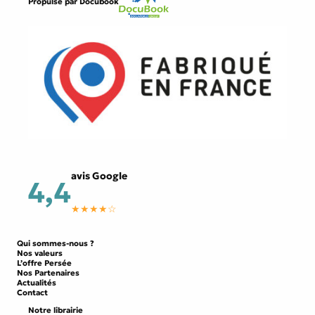
Propulsé par
Docubook
avis Google
4,4
★★★★☆
Qui sommes-nous ?
Nos valeurs
L’offre Persée
Nos Partenaires
Actualités
Contact
Notre librairie