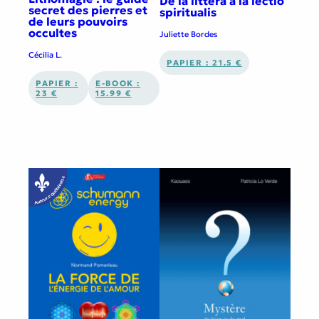
De la littera à la lectio
secret des pierres et
spiritualis
de leurs pouvoirs
occultes
Juliette Bordes
Cécilia L.
PAPIER : 21.5 €
PAPIER :
E-BOOK :
23 €
15.99 €