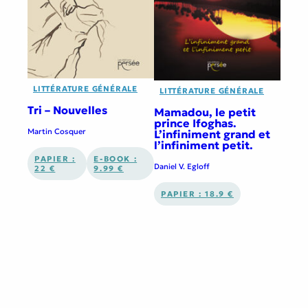
LITTÉRATURE GÉNÉRALE
LITTÉRATURE GÉNÉRALE
Tri – Nouvelles
Mamadou, le petit
prince Ifoghas.
Martin Cosquer
L’infiniment grand et
l’infiniment petit.
PAPIER :
E-BOOK :
Daniel V. Egloff
22 €
9.99 €
PAPIER : 18.9 €