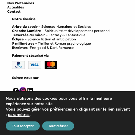
Nos Partenaires
Actualités
Contact
Notre librairie
Arbre du savoir
– Sciences Humaines et Sociales
Cherche Lumière
– Spiritualité et développement personnel
Traversée du miroir
– Fantasy & Fantastique
Éclipse
– Science fiction et anticipation
9 millimètres
– Thriller et Roman psychologique
Etreintes
-Feel good & Dark Romance
Paiement sécurisé via
Suivez-nous sur
Facebook
Instagram
LinkedIn
Nous utilisons des cookies pour vous offrir la meilleure
expérience sur notre site.
Vous pouvez gérer vos préférences en cliquant sur le lien suivant
:
paramètres
.
Mentions légales
©
Editions Persee
2026
Conditions générales de vente
Tout accepter
Tout refuser