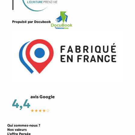
Propulsé par
Docubook
avis Google
4,4
★★★★☆
Qui sommes-nous ?
Nos valeurs
L’offre Persée