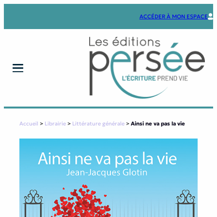
Aller
au
ACCÉDER À MON ESPACE
contenu
Accueil
>
Librairie
>
Littérature générale
>
Ainsi ne va pas la vie