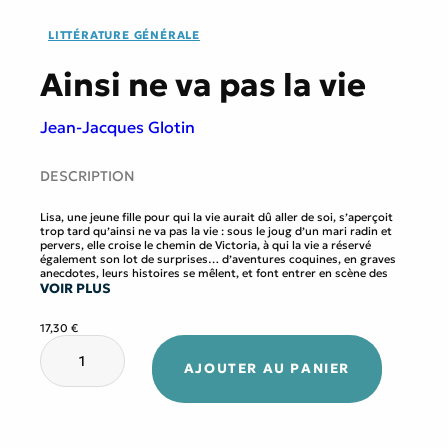
LITTÉRATURE GÉNÉRALE
Ainsi ne va pas la vie
Jean-Jacques Glotin
DESCRIPTION
Lisa, une jeune fille pour qui la vie aurait dû aller de soi, s’aperçoit
trop tard qu’ainsi ne va pas la vie : sous le joug d’un mari radin et
pervers, elle croise le chemin de Victoria, à qui la vie a réservé
également son lot de surprises… d’aventures coquines, en graves
anecdotes, leurs histoires se mêlent, et font entrer en scène des
VOIR PLUS
amis, des amants, des pères… et AINSI NE VA PAS LA VIE !
17,30
€
Jean-Jacques Glotin est un autodidacte de l’écriture et un
quantité
passionné de lecture ; il est né avec un crayon à la main, et les fées
de
de la littérature se sont penchées sur son berceau. En signant ce
AJOUTER AU PANIER
Ainsi
deuxième roman, il souhaite à ses lecteurs autant de plaisir en le
ne
lisant, qu’il en a éprouvé en l’écrivant.
va
pas
la
vie