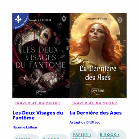
TRAVERSÉE DU MIROIR
TRAVERSÉE DU MIROIR
Les Deux Visages du
La Dernière des Ases
Fantôme
Artaghos D’Ultaec
Naomie Lafleur
PAPIER :
E-BOOK :