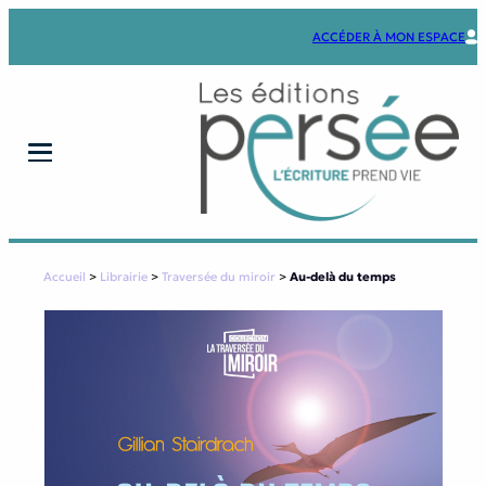
Aller
au
ACCÉDER À MON ESPACE
contenu
Accueil
>
Librairie
>
Traversée du miroir
>
Au-delà du temps