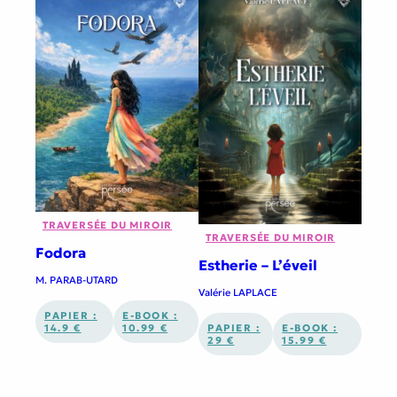
TRAVERSÉE DU MIROIR
TRAVERSÉE DU MIROIR
Fodora
Estherie – L’éveil
M. PARAB-UTARD
Valérie LAPLACE
PAPIER :
E-BOOK :
14.9 €
10.99 €
PAPIER :
E-BOOK :
29 €
15.99 €