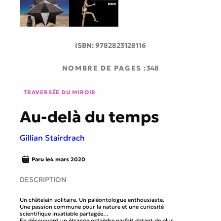
ISBN:
9782823128116
NOMBRE DE PAGES :
348
TRAVERSÉE DU MIROIR
Au-delà du temps
Gillian Stairdrach
Paru le
4 mars 2020
DESCRIPTION
Un châtelain solitaire. Un paléontologue enthousiaste.
Une passion commune pour la nature et une curiosité
scientifique insatiable partagée…
En découvrant un étrange octaèdre parfait datant de plus