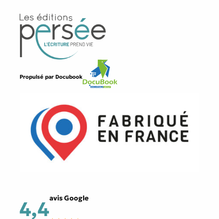
Propulsé par
Docubook
avis Google
4,4