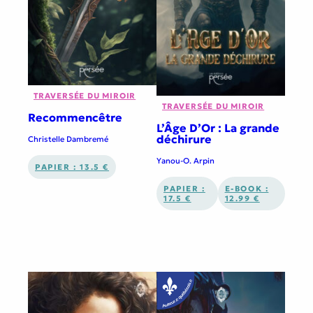
TRAVERSÉE DU MIROIR
TRAVERSÉE DU MIROIR
Recommencêtre
L’Âge D’Or : La grande
déchirure
Christelle Dambremé
Yanou-O. Arpin
PAPIER : 13.5 €
PAPIER :
E-BOOK :
17.5 €
12.99 €