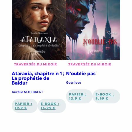
TRAVERSÉE DU MIROIR
TRAVERSÉE DU MIROIR
Ataraxia, chapitre n 1 ;
N’oublie pas
La prophétie de
Baldur
Guerilove
Aurélie NOTEBAERT
PAPIER :
E-BOOK :
13.9 €
9.99 €
PAPIER :
E-BOOK :
19.9 €
14.99 €