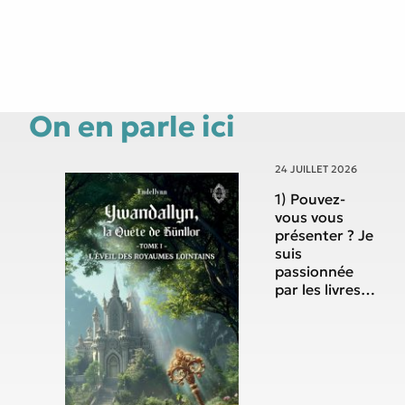
On en parle ici
24 JUILLET 2026
1) Pouvez-
vous vous
présenter ? Je
suis
passionnée
par les livres
depuis
toujours.
Enfant je lisais
énormément
et dans ma
jeunesse j’ai