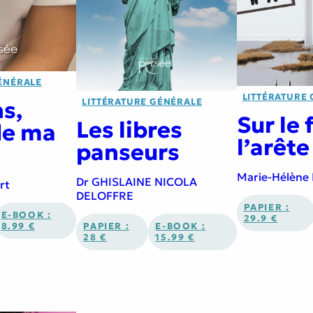
ÉNÉRALE
LITTÉRATURE
LITTÉRATURE GÉNÉRALE
ns,
Sur le f
Les libres
 de ma
l’arête
panseurs
Marie-Hélène
Dr GHISLAINE NICOLA
rt
DELOFFRE
PAPIER :
E-BOOK :
29.9 €
PAPIER :
E-BOOK :
8.99 €
28 €
15.99 €