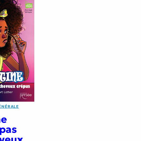
ÉNÉRALE
ne
 pas
eveux