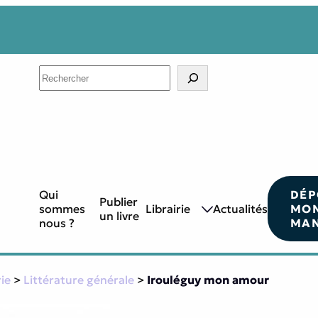
Search
Qui
DÉP
Publier
sommes
Librairie
Actualités
MO
un livre
nous ?
MAN
rie
>
Littérature générale
>
Irouléguy mon amour