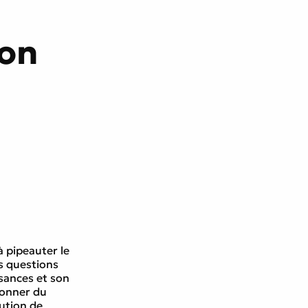
cœur
mon
à pipeauter le
s questions
sances et son
donner du
tution de