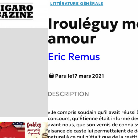
LITTÉRATURE GÉNÉRALE
tes
Littérature générale
Irouléguy 
amour
e
Traversée du miroir
Eric Remus
Paru le
17 mars 2021
DESCRIPTION
« Je compris soudain qu’il avait réussi 
concours, qu’Étienne était informé de
avant nous, que son vernis de connais
aisance de caste lui permettaient de 
naturel à ce qui n’était que de la resti