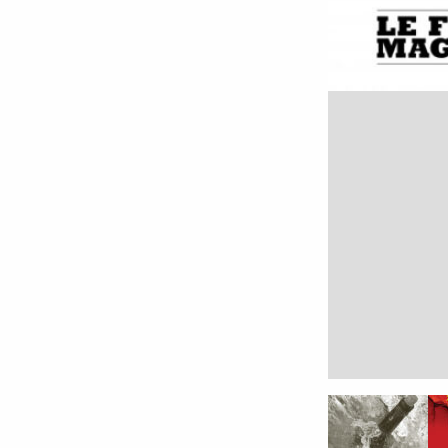
9 millimètres
Etrein
Arbre du savoir
Éclips
Cherche Lumière