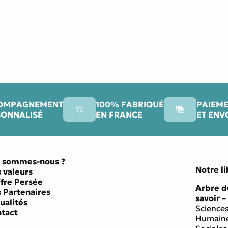
OMPAGNEMENT
100% FABRIQUÉ
PAIEME
SONNALISÉ
EN FRANCE
ET ENV
 sommes-nous ?
Notre li
 valeurs
ffre Persée
Arbre d
 Partenaires
savoir
–
ualités
Science
tact
Humaine