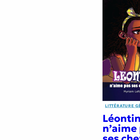
LITTÉRATURE G
Léonti
n’aime
ses ch