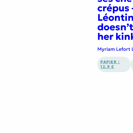
crépus 
Léonti
doesn’t
her kin
Myriam Lefort 
PAPIER :
12.9 €