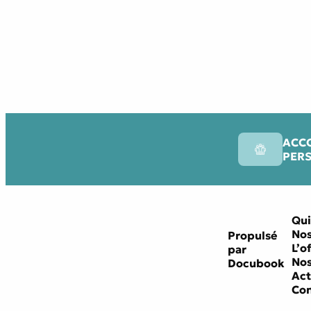
ACC
PER
Qui
Nos
Propulsé
L’o
par
Nos
Docubook
Act
Con