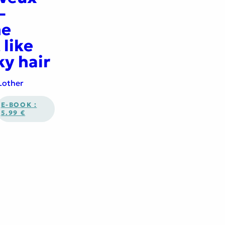
–
ne
 like
ky hair
Lother
E-BOOK :
5.99 €