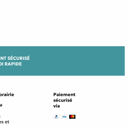
NT SÉCURISÉ
OI RAPIDE
brairie
Paiement
sécurisé
u
via
s
s et