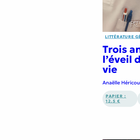
LITTÉRATURE G
Trois a
l’éveil
vie
Anaëlle Héricou
PAPIER :
12.5 €