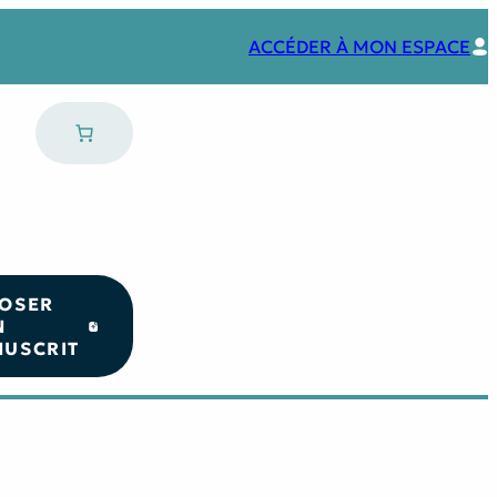
ACCÉDER À MON ESPACE
OSER
N
USCRIT
Nos coups de