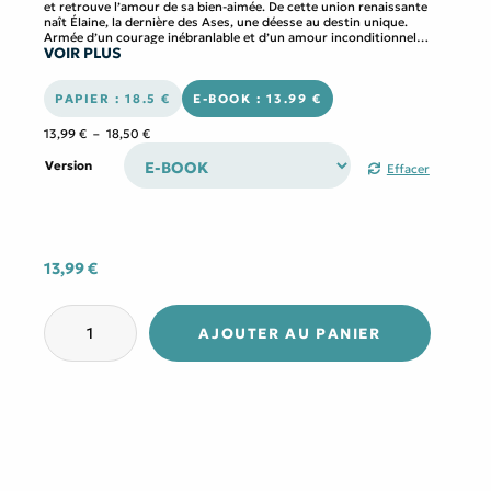
et retrouve l’amour de sa bien-aimée. De cette union renaissante
naît Élaine, la dernière des Ases, une déesse au destin unique.
Armée d’un courage inébranlable et d’un amour inconditionnel
VOIR PLUS
pour sa famille, Élaine se dresse contre le sort funeste qui menace
les siens. Mais peut-on vraiment défier le destin ? Entre fidélité aux
sagas nordiques et souffle épique, ce roman revisite la mythologie
scandinave avec respect et audace. Une aventure captivante où les
PAPIER : 18.5 €
E-BOOK : 13.99 €
dieux eux-mêmes luttent contre l’inéluctable…
Plage
13,99
€
–
18,50
€
de
prix :
Version
Effacer
13,99 €
à
18,50 €
13,99
€
quantité
de
AJOUTER AU PANIER
La
Dernière
des
Ases