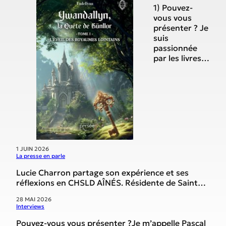
1) Pouvez-
vous vous
présenter ? Je
suis
passionnée
par les livres
depuis
toujours.
Enfant je lisais
énormément
et dans ma
jeunesse j’ai
découvert la
science-fiction
et la fantasy,
1 JUIN 2026
La presse en parle
dont j’ai
dévoré des
Lucie Charron partage son expérience et ses
dizaines
réflexions en CHSLD AÎNÉS. Résidente de Sainte-
d’auteurs au
Claire et ergothérapeute en CHSLD pendant 25
début des
28 MAI 2026
ans, Lucie Charron partage son vécu
Interviews
années 90.
professionnel et ses réflexions sur son métier
Les livres et
dans un livre, Œuvrer en CHSLD, publié
Pouvez-vous vous présenter ?Je m’appelle Pascal