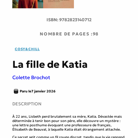
ISBN:
9782823140712
NOMBRE DE PAGES :
98
COSY&CHILL
La fille de Katia
Colette Brochot
Paru le
7 janvier 2026
DESCRIPTION
À 22 ans, Lisbeth perd brutalement sa mère, Katia. Dévastée mais
déterminée à tenir bon pour son père, elle découvre un mystère :
une lettre posthume évoquant une professeure de français,
Élisabeth de Beauval, à laquelle Katia était étrangement attachée.
Ce secret agit comme un fil rouge discret, tandis que la vie reprend