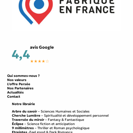
avis Google
4,4
★★★★☆
Qui sommes-nous ?
Nos valeurs
L’offre Persée
Nos Partenaires
Actualités
Contact
Notre librairie
Arbre du savoir
– Sciences Humaines et Sociales
Cherche Lumière
– Spiritualité et développement personnel
Traversée du miroir
– Fantasy & Fantastique
Éclipse
– Science fiction et anticipation
9 millimètres
– Thriller et Roman psychologique
Etreintes
-Feel good & Dark Romance