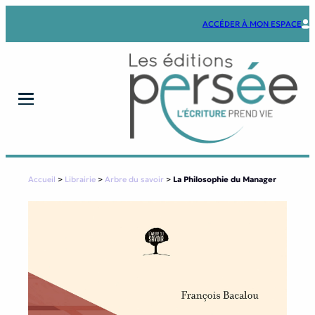
Aller
au
ACCÉDER À MON ESPACE
contenu
Accueil
>
Librairie
>
Arbre du savoir
>
La Philosophie du Manager