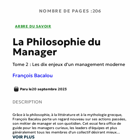
NOMBRE DE PAGES :
206
ARBRE DU SAVOIR
La Philosophie du
Manager
Tome 2 : Les dix enjeux d’un management moderne
François Bacalou
Paru le
20 septembre 2023
DESCRIPTION
Grâce à la philosophie, à la littérature et à la mythologie grecque,
François Bacalou porte un regard nouveau sur ses actions passées,
son métier de manager et son quotidien. Cet essai fera office de
guide pour les managers curieux, les leaders d’équipes et plus
généralement tous les membres d’un collectif désirant mieux
VOIR PLUS
comprendre les organisations, les atmosphères et les dynamiques