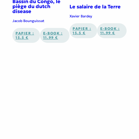
Bassin du Congo, le
piège du dutch
Le salaire de la Terre
disease
Xavier Bardey
Jacob Bounguissat
PAPIER :
E-BOOK :
15.5 €
11.99 €
PAPIER :
E-BOOK :
15.5 €
11.99 €