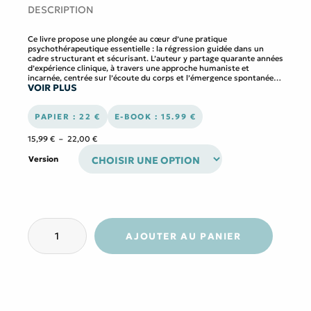
DESCRIPTION
Ce livre propose une plongée au cœur d’une pratique
psychothérapeutique essentielle : la régression guidée dans un
cadre structurant et sécurisant. L’auteur y partage quarante années
d’expérience clinique, à travers une approche humaniste et
incarnée, centrée sur l’écoute du corps et l’émergence spontanée
VOIR PLUS
des mémoires subconscientes. Le lecteur y découvrira les
fondements théoriques de la Thérapie du Moi Essentiel (TME), une
méthode originale alliant psychologie transpersonnelle,
accompagnement somatique et ancrage énergétique.
PAPIER : 22 €
E-BOOK : 15.99 €
Pas à pas, l’auteur détaille un protocole précis et accessible pour
accompagner la guérison des blessures profondes de l’enfance. Des
Plage
15,99
€
–
22,00
€
études de cas poignantes illustrent le cheminement thérapeutique
de
proposé. Cet ouvrage s’adresse aux professionnels de
prix :
Version
l’accompagnement comme à toute personne en quête de
15,99 €
compréhension de soi, avec une invitation claire : rencontrer son
à
espace blessé pour en transmuter l’énergie. Un guide
22,00 €
profondément éclairant, ancré dans la bienveillance et la
transformation intérieure.
quantité
de
AJOUTER AU PANIER
La
régression
en
psychothérapie