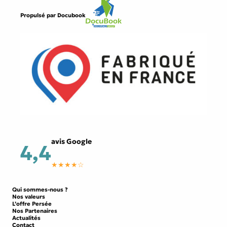
Propulsé par
Docubook
avis Google
4,4
★★★★☆
Qui sommes-nous ?
Nos valeurs
L’offre Persée
Nos Partenaires
Actualités
Contact