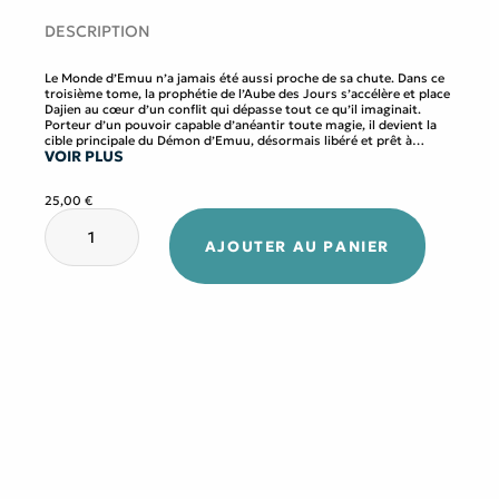
DESCRIPTION
Le Monde d’Emuu n’a jamais été aussi proche de sa chute. Dans ce
troisième tome, la prophétie de l’Aube des Jours s’accélère et place
Dajien au cœur d’un conflit qui dépasse tout ce qu’il imaginait.
Porteur d’un pouvoir capable d’anéantir toute magie, il devient la
cible principale du Démon d’Emuu, désormais libéré et prêt à
VOIR PLUS
déclencher une guerre totale.
Entre trahisons, révélations et batailles spectaculaires, les alliances
vacillent et les certitudes s’effondrent. Car une vérité dérangeante
25,00
€
émerge : ni la lumière ni les ténèbres ne suffisent à sauver ce
quantité
monde. À mesure que l’affrontement final se rapproche, Dajien
de
devra embrasser son destin… ou risquer de précipiter la fin de tout
AJOUTER AU PANIER
Les
ce qui existe.
Aventures
du
Monde
d'Emuu
–
Tome
3