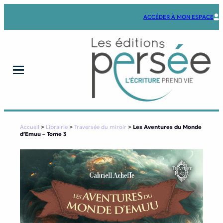
Aller
au
ACCÉDER À MON ESPACE
contenu
Accueil
>
Librairie
>
Traversée du miroir
>
Les Aventures du Monde
d’Emuu – Tome 3