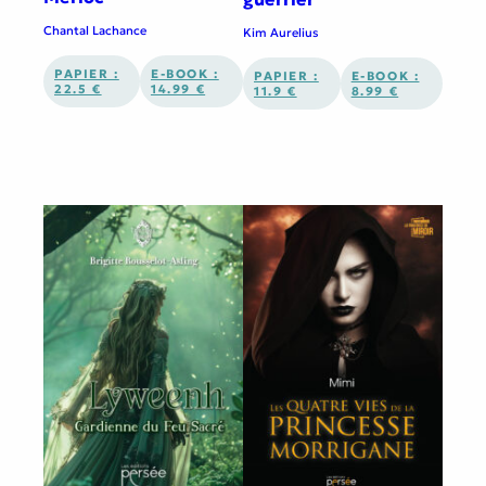
Chantal Lachance
Kim Aurelius
PAPIER :
E-BOOK :
PAPIER :
E-BOOK :
22.5 €
14.99 €
11.9 €
8.99 €