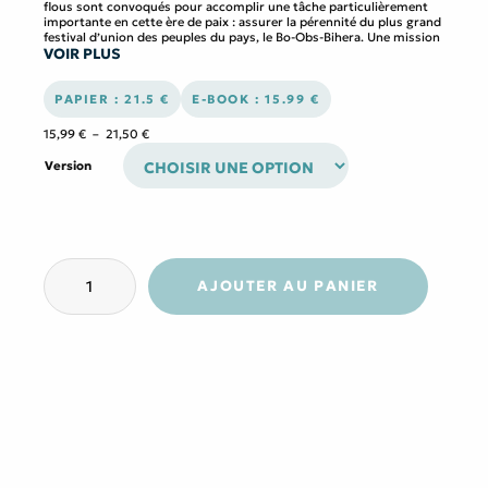
flous sont convoqués pour accomplir une tâche particulièrement
importante en cette ère de paix : assurer la pérennité du plus grand
festival d’union des peuples du pays, le Bo-Obs-Bihera. Une mission
VOIR PLUS
simple, en apparence, mais qui mettra nos compagnons sur la piste
d’un mystère qui pourrait bien ébranler les fondations mêmes des
croyances, ici en Ehlfahoïe. Préparez votre paquetage et rejoignez
Galéona, Wigmard, Hënor et Syrrio dans leur voyage en quête de
PAPIER : 21.5 €
E-BOOK : 15.99 €
vérité.
Plage
15,99
€
–
21,50
€
Ce roman fantasy intense et riche en rebondissement vous
de
emportera dans un monde empli de magie, de traditions
prix :
Version
ancestrales et de mystères, aussi fascinant que fragile…
15,99 €
à
21,50 €
quantité
de
AJOUTER AU PANIER
Les
destins
croisés