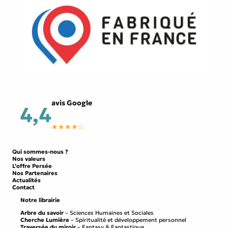
avis Google
4,4
★★★★☆
Qui sommes-nous ?
Nos valeurs
L’offre Persée
Nos Partenaires
Actualités
Contact
Notre librairie
Arbre du savoir
– Sciences Humaines et Sociales
Cherche Lumière
– Spiritualité et développement personnel
Traversée du miroir
– Fantasy & Fantastique