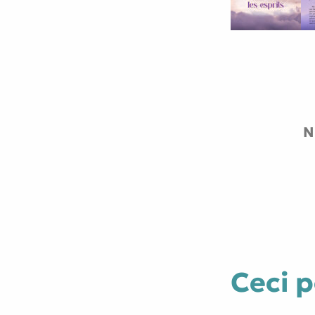
N
Ceci p