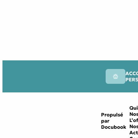
ACC
PER
Qui
Nos
Propulsé
L’o
par
Nos
Docubook
Act