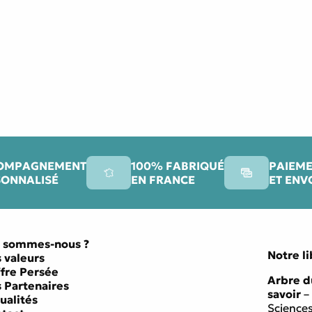
OMPAGNEMENT
100% FABRIQUÉ
PAIEME
SONNALISÉ
EN FRANCE
ET ENV
 sommes-nous ?
Notre li
 valeurs
ffre Persée
Arbre d
 Partenaires
savoir
–
ualités
Science