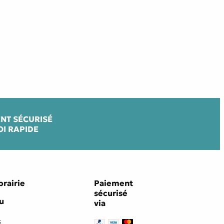
NT SÉCURISÉ
OI RAPIDE
brairie
Paiement
sécurisé
u
via
s