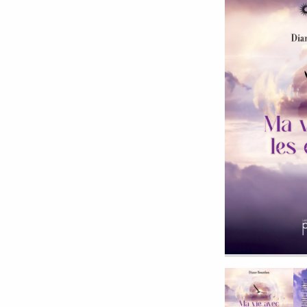
9 millimètres
Etrein
Arbre du savoir
Éclips
Cherche Lumière