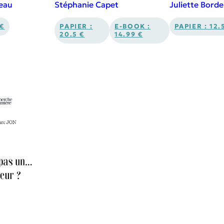
eau
Stéphanie Capet
Juliette Borde
 €
PAPIER :
E-BOOK :
PAPIER : 12.
20.5 €
14.99 €