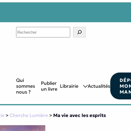
Search
Qui
DÉP
Publier
sommes
Librairie
Actualités
MO
un livre
nous ?
MAN
rie
>
Cherche Lumière
>
Ma vie avec les esprits