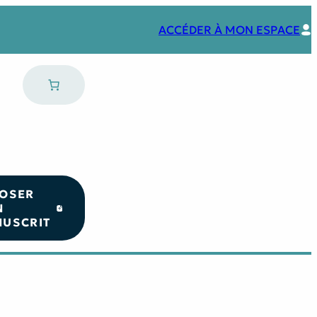
ACCÉDER À MON ESPACE
OSER
N
USCRIT
Nos coups de