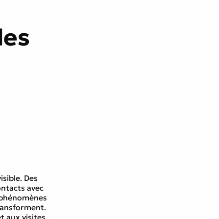
cœur
les
isible. Des
ontacts avec
de phénomènes
transforment.
t aux visites