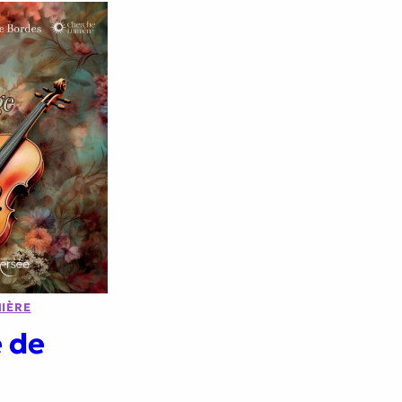
IÈRE
e de