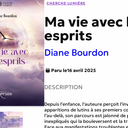
CHERCHE LUMIÈRE
tes
Littérature générale
Ma vie avec 
esprits
e
Traversée du miroir
Diane Bourdon
Paru le
16 avril 2025
DESCRIPTION
Depuis l’enfance, l’auteure perçoit l’inv
apparitions de lutins à ses premiers c
l’au-delà, son parcours est jalonné 
inexpliqués qui la bouleversent et la 
Face aux manifestations troublantes e