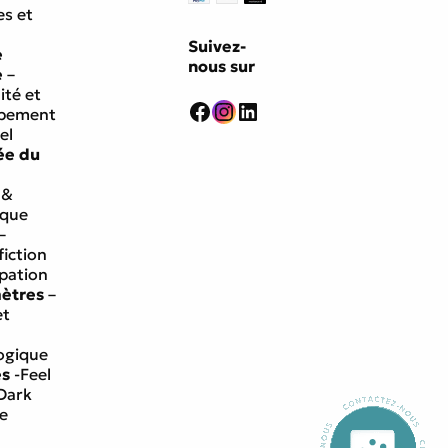
s et
Suivez-
e
nous sur
e
–
ité et
Facebook
Instagram
LinkedIn
ppement
el
ée du
 &
ique
–
fiction
ipation
mètres
–
et
ogique
es
-Feel
Dark
e