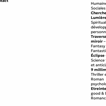
tact
Humaine
Sociales
Cherch
Lumièr
Spiritual
dévelo
personn
Travers
miroir
–
Fantasy
Fantast
Éclipse
Science 
et antic
9 milli
Thriller 
Roman
psychol
Etreint
good & 
Romanc