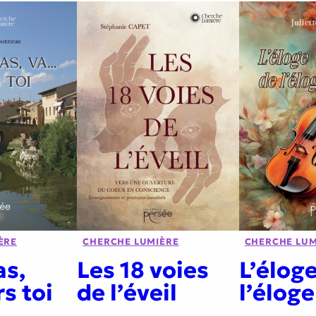
ÈRE
CHERCHE LUMIÈRE
CHERCHE LUM
as,
Les 18 voies
L’élog
s toi
de l’éveil
l’éloge