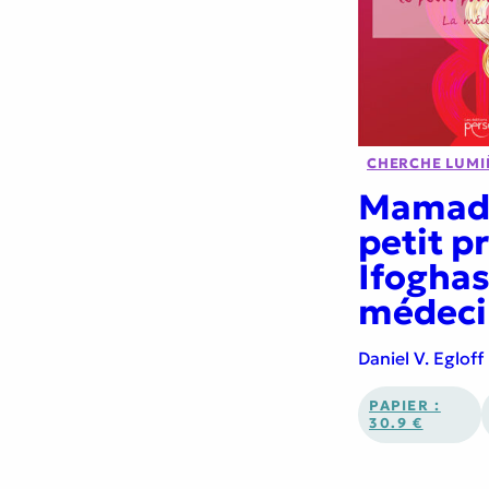
CHERCHE LUMI
Mamado
petit p
Ifoghas
médeci
Daniel V. Egloff
PAPIER :
30.9 €