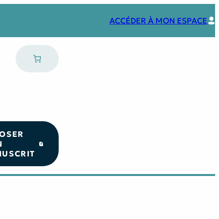
ACCÉDER À MON ESPACE
OSER
N
USCRIT
Nos coups de