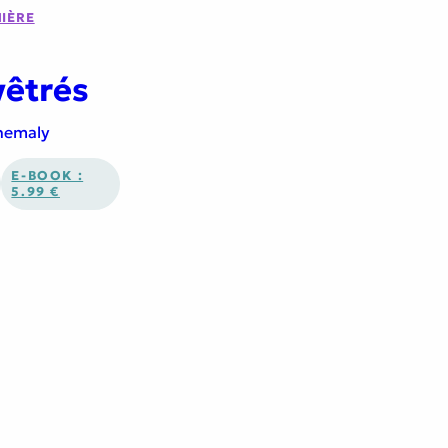
IÈRE
êtrés
hemaly
E-BOOK :
5.99 €