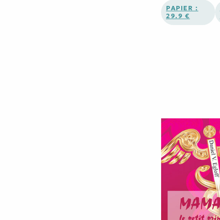
PAPIER :
29.9 €