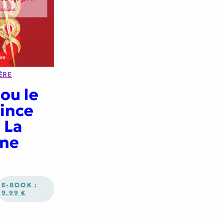
ÈRE
u le
rince
 La
ne
E-BOOK :
9.99 €