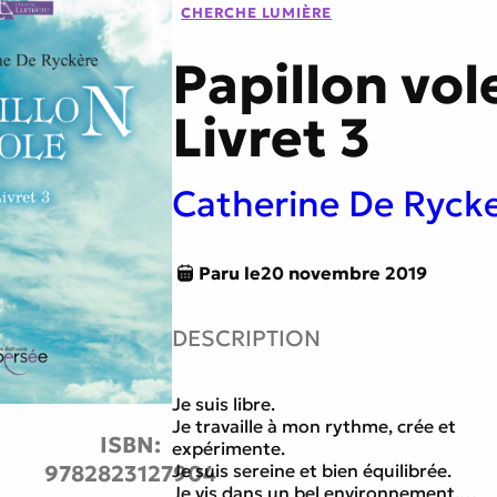
CHERCHE LUMIÈRE
tes
Littérature générale
Papillon vol
Livret 3
e
Traversée du miroir
Catherine De Ryck
Paru le
20 novembre 2019
DESCRIPTION
Je suis libre.
Je travaille à mon rythme, crée et
ISBN:
expérimente.
9782823127904
Je suis sereine et bien équilibrée.
Je vis dans un bel environnement.