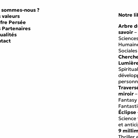
 sommes-nous ?
Notre li
 valeurs
ffre Persée
Arbre d
 Partenaires
savoir
–
ualités
Science
tact
Humaine
Sociales
Cherch
Lumièr
Spiritual
dévelo
personn
Travers
miroir
–
Fantasy
Fantast
Éclipse
Science 
et antic
9 milli
Thriller 