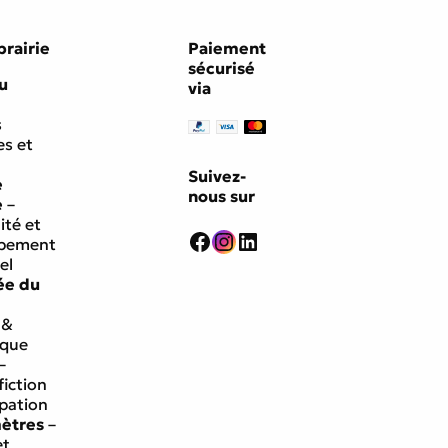
brairie
Paiement
sécurisé
u
via
s
s et
Suivez-
e
nous sur
e
–
ité et
Facebook
Instagram
LinkedIn
ppement
el
ée du
 &
ique
–
fiction
ipation
mètres
–
et