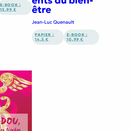
ents du bien-
E-BOOK :
être
15.99 €
Jean-Luc Quenault
PAPIER :
E-BOOK :
14.5 €
10.99 €