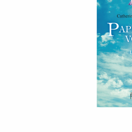
9 millimètres
Etrein
Arbre du savoir
Éclips
Cherche Lumière