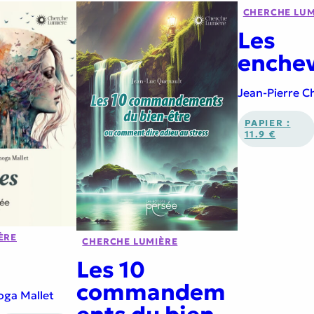
CHERCHE LUM
Les
enchev
Jean-Pierre C
PAPIER :
11.9 €
ÈRE
CHERCHE LUMIÈRE
Les 10
commandem
oga Mallet