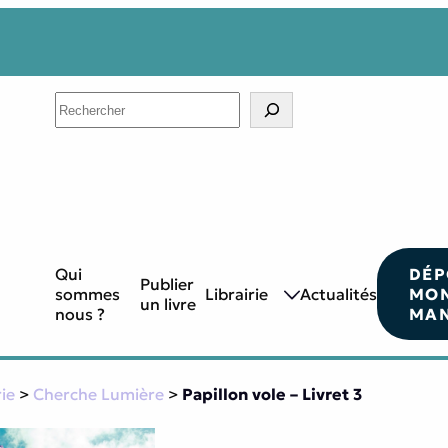
Search
Qui
DÉP
Publier
sommes
Librairie
Actualités
MO
un livre
nous ?
MAN
rie
>
Cherche Lumière
>
Papillon vole – Livret 3