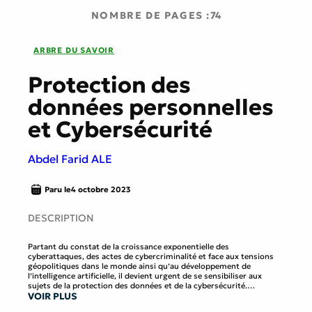
NOMBRE DE PAGES :
74
ARBRE DU SAVOIR
Protection des
données personnelles
et Cybersécurité
Abdel Farid ALE
Paru le
4 octobre 2023
DESCRIPTION
Partant du constat de la croissance exponentielle des
cyberattaques, des actes de cybercriminalité et face aux tensions
géopolitiques dans le monde ainsi qu’au développement de
l’intelligence artificielle, il devient urgent de se sensibiliser aux
sujets de la protection des données et de la cybersécurité.
VOIR PLUS
Le développement du numérique engendre de nouveaux risques et
la jeunesse, les citoyens, les entrepreneurs, décideurs et autorités