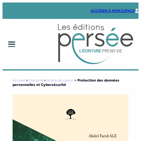
Aller
au
ACCÉDER À MON ESPACE
contenu
Accueil
>
Librairie
>
Arbre du savoir
>
Protection des données
personnelles et Cybersécurité