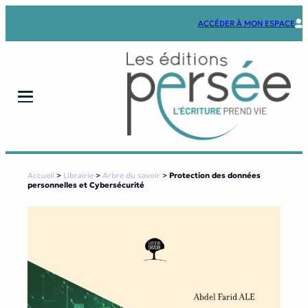
Aller
au
ACCÉDER À MON ESPACE
contenu
Accueil
>
Librairie
>
Arbre du savoir
>
Protection des données
personnelles et Cybersécurité