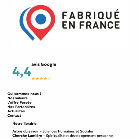
avis Google
4,4
★★★★☆
Qui sommes-nous ?
Nos valeurs
L’offre Persée
Nos Partenaires
Actualités
Contact
Notre librairie
Arbre du savoir
– Sciences Humaines et Sociales
Cherche Lumière
– Spiritualité et développement personnel