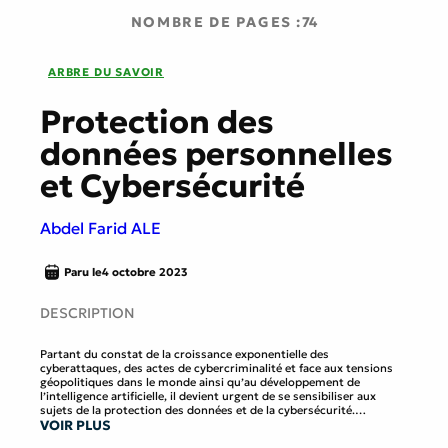
NOMBRE DE PAGES :
74
ARBRE DU SAVOIR
Protection des
données personnelles
et Cybersécurité
Abdel Farid ALE
Paru le
4 octobre 2023
DESCRIPTION
Partant du constat de la croissance exponentielle des
cyberattaques, des actes de cybercriminalité et face aux tensions
géopolitiques dans le monde ainsi qu’au développement de
l’intelligence artificielle, il devient urgent de se sensibiliser aux
sujets de la protection des données et de la cybersécurité.
VOIR PLUS
Le développement du numérique engendre de nouveaux risques et
la jeunesse, les citoyens, les entrepreneurs, décideurs et autorités