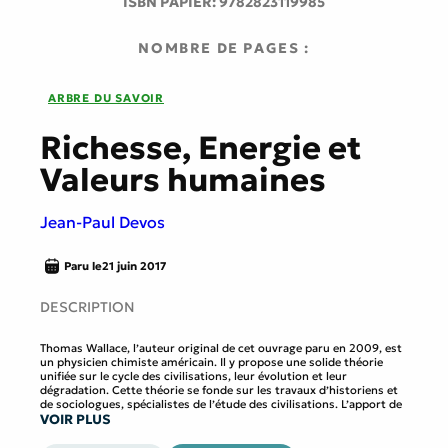
ISBN PAPIER:
9782823119985
NOMBRE DE PAGES :
ARBRE DU SAVOIR
Richesse, Energie et
Valeurs humaines
Jean-Paul Devos
Paru le
21 juin 2017
DESCRIPTION
Thomas Wallace, l’auteur original de cet ouvrage paru en 2009, est
un physicien chimiste américain. Il y propose une solide théorie
unifiée sur le cycle des civilisations, leur évolution et leur
dégradation. Cette théorie se fonde sur les travaux d’historiens et
de sociologues, spécialistes de l’étude des civilisations. L’apport de
VOIR PLUS
Thomas Wallace a consisté à unifier leurs théories en utilisant les
concepts de l’économie scientifique, dont les fondements ont été
posés en 1926 par un autre physicien chimiste, Frederick Soddy,