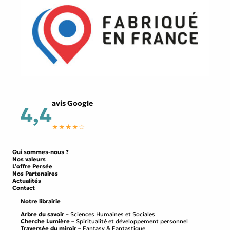
avis Google
4,4
★★★★☆
Qui sommes-nous ?
Nos valeurs
L’offre Persée
Nos Partenaires
Actualités
Contact
Notre librairie
Arbre du savoir
– Sciences Humaines et Sociales
Cherche Lumière
– Spiritualité et développement personnel
Traversée du miroir
– Fantasy & Fantastique