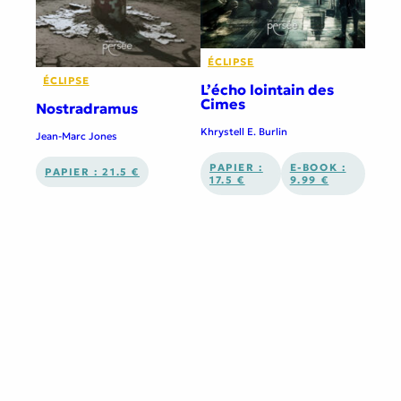
ÉCLIPSE
ÉCLIPSE
L’écho lointain des
Cimes
Nostradramus
Khrystell E. Burlin
Jean-Marc Jones
PAPIER :
E-BOOK :
PAPIER : 21.5 €
17.5 €
9.99 €