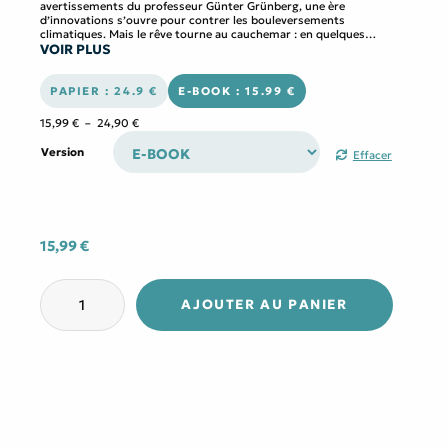
avertissements du professeur Günter Grünberg, une ère
d’innovations s’ouvre pour contrer les bouleversements
climatiques. Mais le rêve tourne au cauchemar : en quelques
VOIR PLUS
années, la civilisation s’effondre, la faune disparaît, et une nature
mutante reprend ses droits.
Dans ce monde dévasté, quelques survivants bâtissent une société
nouvelle, fondée sur l’entraide et la conscience collective. À bord du
PAPIER : 24.9 €
E-BOOK : 15.99 €
dirigeable Terres Lointaines, des explorateurs partent en quête
d’autres rescapés. Face à une nature hostile et à des vestiges
Plage
15,99
€
–
24,90
€
technologiques énigmatiques, leur mission pourrait sceller l’avenir
de
de l’humanité. Ce n’est pas une fin, mais un nouveau départ…
prix :
Version
Effacer
15,99 €
à
24,90 €
15,99
€
quantité
de
AJOUTER AU PANIER
Terre
sans
monde