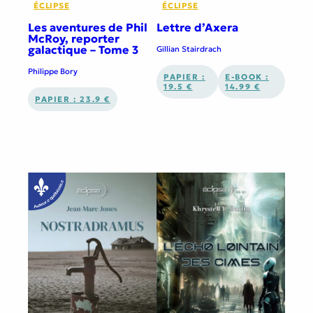
ÉCLIPSE
ÉCLIPSE
Les aventures de Phil
Lettre d’Axera
McRoy, reporter
galactique – Tome 3
Gillian Stairdrach
Philippe Bory
PAPIER :
E-BOOK :
19.5 €
14.99 €
PAPIER : 23.9 €