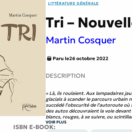
LITTÉRATURE GÉNÉRALE
tes
Littérature générale
Tri – Nouvel
e
Traversée du miroir
Martin Cosquer
Paru le
26 octobre 2022
DESCRIPTION
« Là, ils roulaient. Aux lampadaires ja
glacials à scander le parcours urbain 
succédé l’obscurité de l’autoroute où 
des autos découvraient la voie devant 
blancs, rouges, à se suivre, ou scintilla
même masqués par la rampe centrale. Il
VOIR PLUS
ISBN E-BOOK: