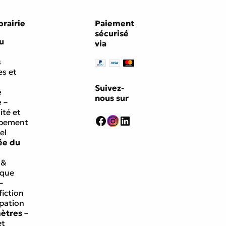
brairie
Paiement
sécurisé
u
via
s
s et
Suivez-
e
nous sur
e
–
ité et
Facebook
Instagram
LinkedIn
ppement
el
ée du
 &
ique
–
fiction
ipation
mètres
–
et