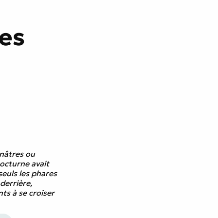
cœur
les
unâtres ou
nocturne avait
seuls les phares
derrière,
nts à se croiser
 était tard. »