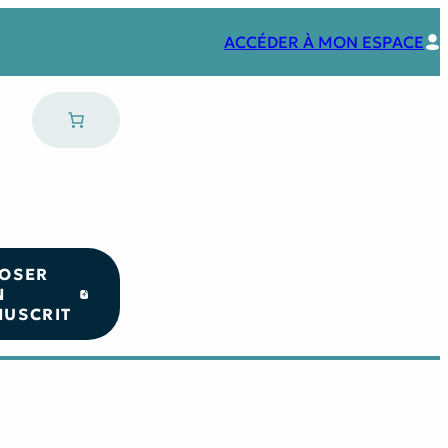
ACCÉDER À MON ESPACE
OSER
N
USCRIT
Nos coups de