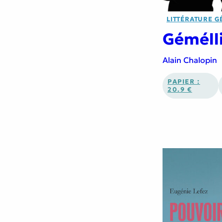
LITTÉRATURE G
Géméll
Alain Chalopin
PAPIER :
20.9 €