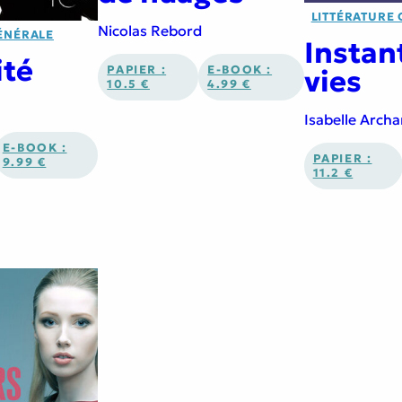
LITTÉRATURE
Nicolas Rebord
ÉNÉRALE
Instan
ité
PAPIER :
E-BOOK :
vies
10.5 €
4.99 €
Isabelle Arc
E-BOOK :
PAPIER :
9.99 €
11.2 €