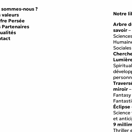
 sommes-nous ?
Notre li
 valeurs
ffre Persée
Arbre d
 Partenaires
savoir
–
ualités
Science
tact
Humaine
Sociales
Cherch
Lumièr
Spiritual
dévelo
personn
Travers
miroir
–
Fantasy
Fantast
Éclipse
Science 
et antic
9 milli
Thriller 