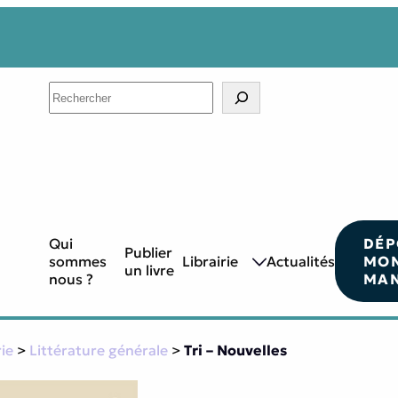
Search
Qui
DÉP
Publier
sommes
Librairie
Actualités
MO
un livre
nous ?
MAN
rie
>
Littérature générale
>
Tri – Nouvelles