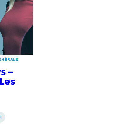
ÉNÉRALE
s –
Les
€