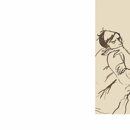
9 millimètres
Etrein
Arbre du savoir
Éclips
Cherche Lumière