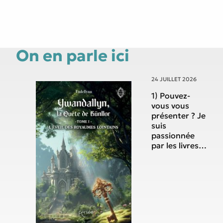
On en parle ici
24 JUILLET 2026
1) Pouvez-
vous vous
présenter ? Je
suis
passionnée
par les livres
depuis
toujours.
Enfant je lisais
énormément
et dans ma
jeunesse j’ai
découvert la