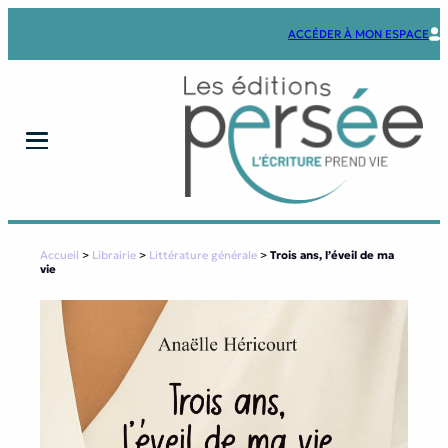
Aller
au
ACCÉDER À MON ESPACE
contenu
Accueil
>
Librairie
>
Littérature générale
>
Trois ans, l’éveil de ma
vie