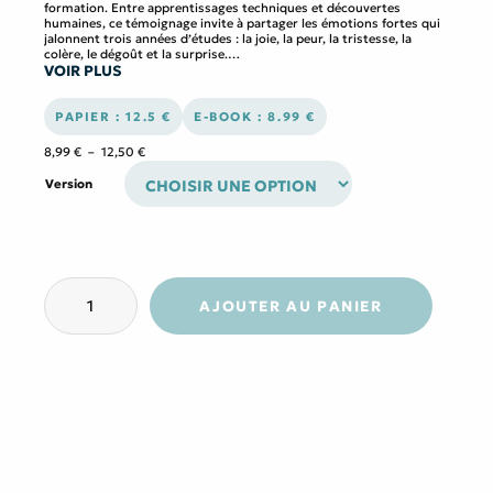
formation. Entre apprentissages techniques et découvertes
humaines, ce témoignage invite à partager les émotions fortes qui
jalonnent trois années d’études : la joie, la peur, la tristesse, la
colère, le dégoût et la surprise.
VOIR PLUS
À travers ce récit, Annaëlle Héricourt dévoile un cheminement
intérieur qui l’a transformée en profondeur et lui a offert un regard
neuf sur la vie. Elle ouvre les portes d’un univers méconnu, parfois
rude mais toujours porteur de sens.
PAPIER : 12.5 €
E-BOOK : 8.99 €
Plage
8,99
€
–
12,50
€
de
prix :
Version
8,99 €
à
12,50 €
quantité
de
AJOUTER AU PANIER
Trois
ans,
l'éveil
de
ma
vie