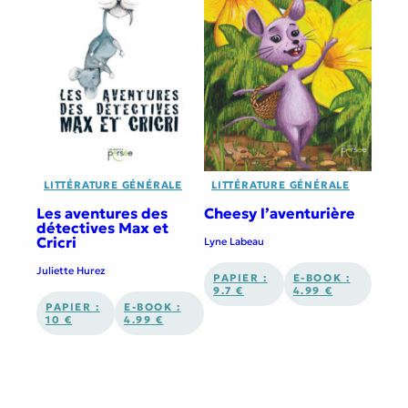
LITTÉRATURE GÉNÉRALE
LITTÉRATURE GÉNÉRALE
Les aventures des
Cheesy l’aventurière
détectives Max et
Cricri
Lyne Labeau
Juliette Hurez
PAPIER :
E-BOOK :
9.7 €
4.99 €
PAPIER :
E-BOOK :
10 €
4.99 €