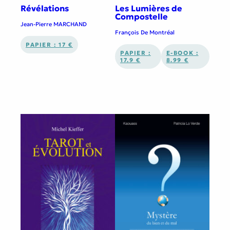
Révélations
Les Lumières de
Compostelle
Jean-Pierre MARCHAND
François De Montréal
PAPIER : 17 €
PAPIER :
E-BOOK :
17.9 €
8.99 €