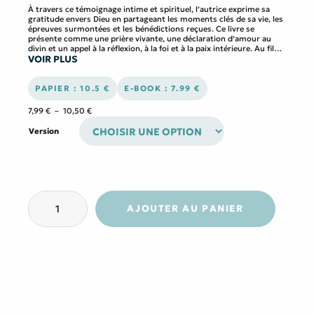
À travers ce témoignage intime et spirituel, l’autrice exprime sa
gratitude envers Dieu en partageant les moments clés de sa vie, les
épreuves surmontées et les bénédictions reçues. Ce livre se
présente comme une prière vivante, une déclaration d’amour au
divin et un appel à la réflexion, à la foi et à la paix intérieure. Au fil
VOIR PLUS
des pages, elle invite le lecteur à cultiver la gratitude et à percevoir
chaque étape de la vie, même les plus difficiles, comme une source
d’enseignement et de lumière.
PAPIER : 10.5 €
E-BOOK : 7.99 €
Plage
7,99
€
–
10,50
€
de
prix :
Version
7,99 €
à
10,50 €
quantité
de
AJOUTER AU PANIER
Une
lettre
de
remerciement
pour
Dieu