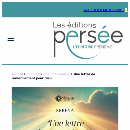
Aller
au
ACCÉDER À MON ESPACE
contenu
Accueil
>
Librairie
>
Cherche Lumière
>
Une lettre de
remerciement pour Dieu