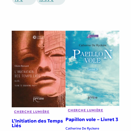
19 €
13.99 €
CHERCHE LUMIÈRE
CHERCHE LUMIÈRE
Papillon vole – Livret 3
L’Initiation des Temps
Liés
Catherine De Ryckere