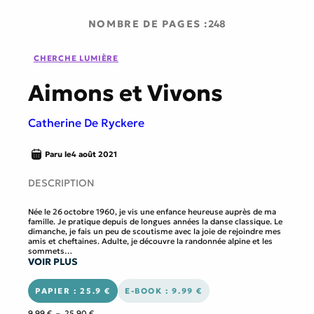
NOMBRE DE PAGES :
248
CHERCHE LUMIÈRE
Aimons et Vivons
Catherine De Ryckere
Paru le
4 août 2021
DESCRIPTION
Née le 26 octobre 1960, je vis une enfance heureuse auprès de ma
famille. Je pratique depuis de longues années la danse classique. Le
dimanche, je fais un peu de scoutisme avec la joie de rejoindre mes
amis et cheftaines. Adulte, je découvre la randonnée alpine et les
sommets…
VOIR PLUS
Dès ma naissance, les bonnes fées se penchent sur mon berceau,
pour quelles raisons ?
Mariée et mère de cinq enfants, ma préoccupation première a été
de les élever correctement, tout en exerçant corps et âme le métier
PAPIER : 25.9 €
E-BOOK : 9.99 €
d’agricultrice. Confrontée à une grande trahison et corruption, je
décide coûte que coûte de reprendre en main mon destin volé.
Plage
9,99
€
–
25,90
€