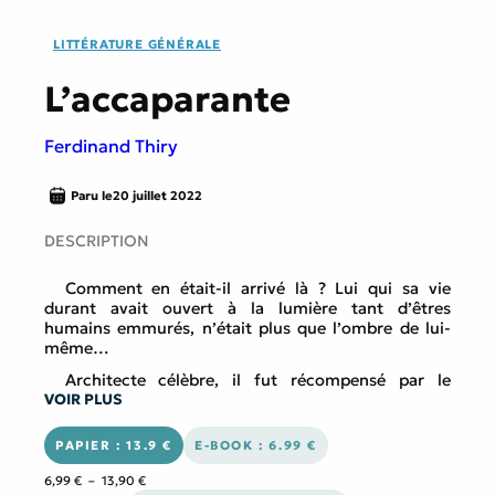
LITTÉRATURE GÉNÉRALE
L’accaparante
Ferdinand Thiry
Paru le
20 juillet 2022
DESCRIPTION
Comment en était-il arrivé là ? Lui qui sa vie
durant avait ouvert à la lumière tant d’êtres
humains emmurés, n’était plus que l’ombre de lui-
même…
Architecte célèbre, il fut récompensé par le
VOIR PLUS
prestigieux prix Pritzker pour avoir conçu des
édifices sources d’harmonie et de beauté en
s’inspirant du MA, un concept fondateur de la
PAPIER : 13.9 €
E-BOOK : 6.99 €
culture japonaise qui ne fait pas de différence entre
les notions de temps et d’espace. Du jour au
Plage
6,99
€
–
13,90
€
de