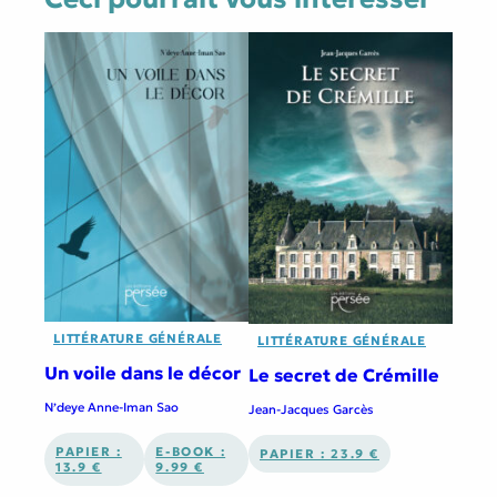
LITTÉRATURE GÉNÉRALE
LITTÉRATURE GÉNÉRALE
Un voile dans le décor
Le secret de Crémille
N’deye Anne-Iman Sao
Jean-Jacques Garcès
PAPIER :
E-BOOK :
PAPIER : 23.9 €
13.9 €
9.99 €